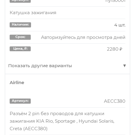
hy150001
Катушка зажигания
4 шт.
Наличие:
Авторизуйтесь для просмотра дней
Срок:
2280 ₽
Цена, ₽:
Показать другие варианты
Airline
hy150001
Артикул:
Катушка зажигания
AECC380
Артикул:
1 шт.
Наличие:
Разъём 2 pin без проводов для катушки
зажигания KIA Rio, Sportage , Hyundai Solaris,
Авторизуйтесь для просмотра дней
Срок:
Creta (AECC380)
2440 ₽
Цена, ₽: