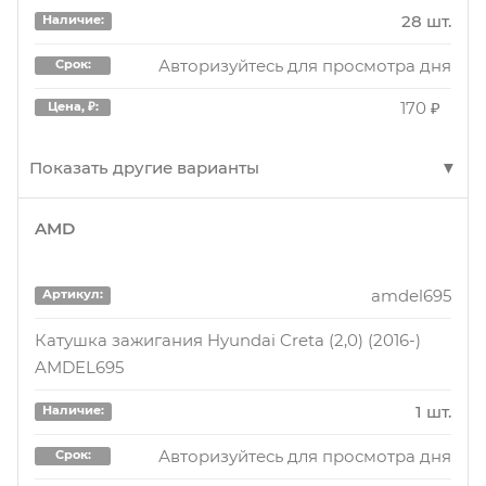
28 шт.
Наличие:
Авторизуйтесь для просмотра дня
Срок:
170 ₽
Цена, ₽:
Показать другие варианты
AMD
AECC380
Артикул:
Разъём 2 pin без проводов для катушки
amdel695
Артикул:
зажигания KIA Rio, Sportage , Hyundai Solaris,
Creta (AECC380)
Катушка зажигания Hyundai Creta (2,0) (2016-)
AMDEL695
14 шт.
Наличие:
1 шт.
Наличие:
Авторизуйтесь для просмотра дня
Срок:
Авторизуйтесь для просмотра дня
Срок:
170 ₽
Цена, ₽: