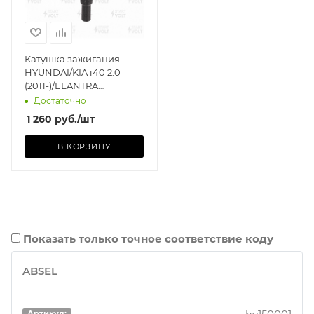
Катушка зажигания
HYUNDAI/KIA i40 2.0
(2011-)/ELANTRA
(2011-)/SOUL STARTVOLT
Достаточно
1 260
руб.
/шт
В КОРЗИНУ
Показать только точное соответствие коду
ABSEL
Артикул: