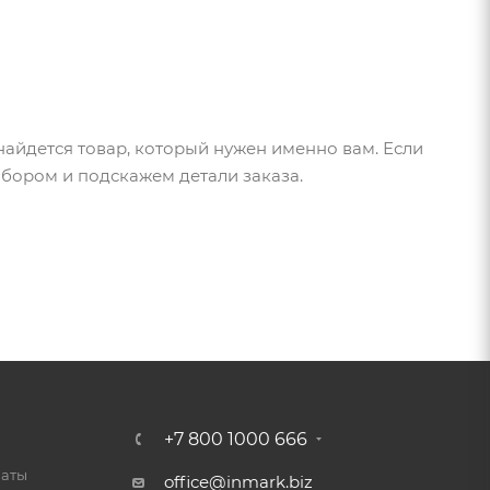
найдется товар, который нужен именно вам. Если
ыбором и подскажем детали заказа.
+7 800 1000 666
латы
office@inmark.biz