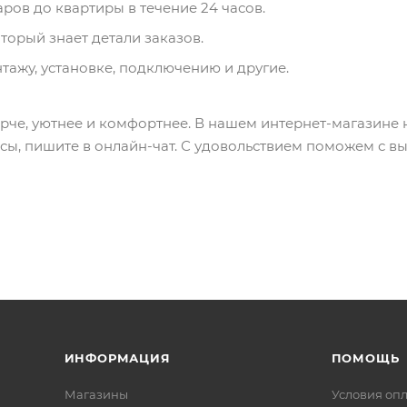
ров до квартиры в течение 24 часов.
орый знает детали заказов.
тажу, установке, подключению и другие.
рче, уютнее и комфортнее. В нашем интернет-магазине 
сы, пишите в онлайн-чат. С удовольствием поможем с в
ИНФОРМАЦИЯ
ПОМОЩЬ
Магазины
Условия оп