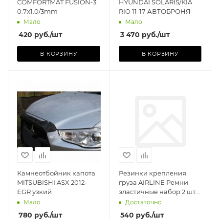
COMFORTMAT FUSION-3
HYUNDAI SOLARIS/KIA
0.7x1.0/3mm
RIO 11-17 АВТОБРОНЯ
Мало
Мало
420
руб.
/шт
3 470
руб.
/шт
В КОРЗИНУ
В КОРЗИНУ
Производитель
AIRLINE (КИТАЙ)
Базовая единица
шт
Камнеотбойник капота
Резинки крепления
MITSUBISHI ASX 2012-
груза AIRLINE Ремни
EGR узкий
эластичные набор 2 шт.
100 см, 20 мм
Мало
Достаточно
(пластиковые крючки)
780
руб.
/шт
540
руб.
/шт