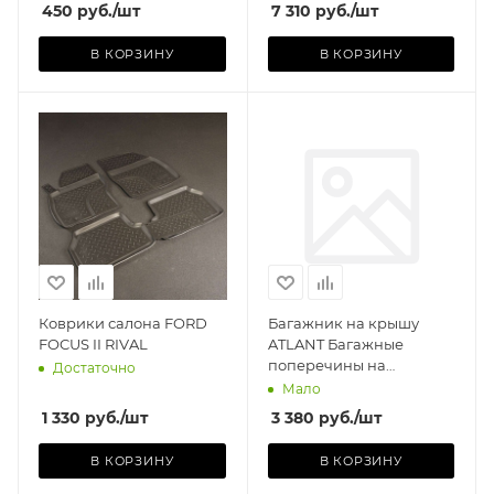
450
руб.
/шт
7 310
руб.
/шт
В КОРЗИНУ
В КОРЗИНУ
Производитель
ATLANT
Базовая единица
шт
Коврики салона FORD
Багажник на крышу
FOCUS II RIVAL
ATLANT Багажные
поперечины на
Достаточно
рейлинги, сталь 20х30
Мало
(L=1250)
1 330
руб.
/шт
3 380
руб.
/шт
В КОРЗИНУ
В КОРЗИНУ