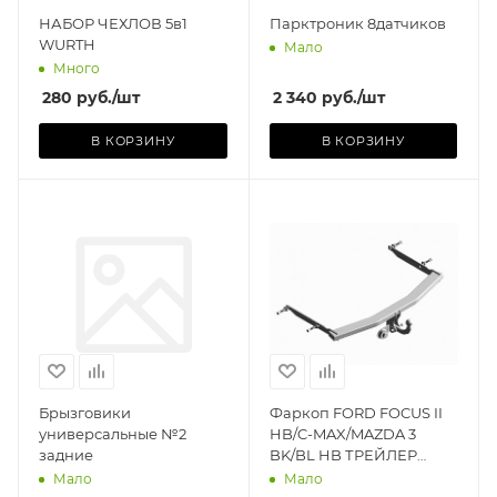
НАБОР ЧЕХЛОВ 5в1
Парктроник 8датчиков
WURTH
Мало
Много
280
руб.
/шт
2 340
руб.
/шт
В КОРЗИНУ
В КОРЗИНУ
Производитель
)
ТРЕЙЛЕР (РОССИЯ)
Базовая единица
шт
Брызговики
Фаркоп FORD FOCUS II
универсальные №2
HB/C-MAX/MAZDA 3
задние
BK/BL HB ТРЕЙЛЕР
(1000кг/50кг/без
Мало
Мало
проводки)