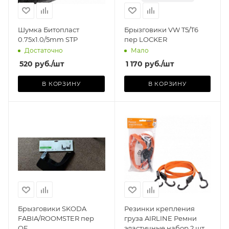
Шумка Битопласт
Брызговики VW T5/T6
0.75x1.0/5mm STP
пер LOCKER
Достаточно
Мало
520
руб.
/шт
1 170
руб.
/шт
В КОРЗИНУ
В КОРЗИНУ
Производитель
AIRLINE (КИТАЙ)
Базовая единица
шт
Брызговики SKODA
Резинки крепления
FABIA/ROOMSTER пер
груза AIRLINE Ремни
OE
эластичные набор 2 шт.