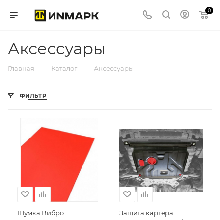
0
Аксессуары
—
—
Главная
Каталог
Аксессуары
ФИЛЬТР
Производитель
АВТОБРОНЯ
(РОССИЯ)
Базовая единица
шт
Шумка Вибро
Защита картера