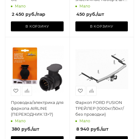
80 см, 20 мм
Мало
Мало
(пластиковые крючки)
2 450
руб.
/пар
450
руб.
/шт
В КОРЗИНУ
В КОРЗИНУ
Производитель
ТРЕЙЛЕР (РОССИЯ)
Базовая единица
шт
Проводка/электрика для
Фаркоп FORD FUSION
фаркопа AIRLINE
ТРЕЙЛЕР (1000кг/50кг/
(ПЕРЕХОДНИК 13>7)
без проводки)
Мало
Мало
380
руб.
/шт
8 940
руб.
/шт