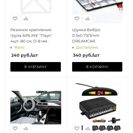
шт
Резинки крепления
Шумка Вибро
груза AIRLINE "Паук"
0.5x0.75/3mm
4шт.-80 см, D-8 мм
DREAMCAR
(металлические крючки)
Мало
Достаточно
240
руб.
/шт
340
руб.
/шт
В КОРЗИНУ
В КОРЗИНУ
Производитель
КИТАЙ
Базовая единица
шт