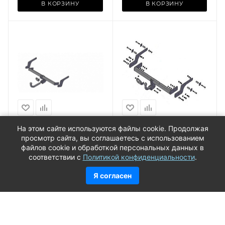
В КОРЗИНУ
В КОРЗИНУ
Производитель
Я)
ТРЕЙЛЕР (РОССИЯ)
Базовая единица
шт
Фаркоп RENAULT
Фаркоп RENAULT
На этом сайте используются файлы cookie. Продолжая
DUSTER 11-/NISSAN
LOGAN 05-14 ТРЕЙЛЕР
просмотр сайта, вы соглашаетесь с использованием
TERRANO 14- ТРЕЙЛЕР
(950kg/50kg/без
файлов cookie и обработкой персональных данных в
(1200kg/60kg/без
проводки)
Мало
Мало
соответствии с
Политикой конфиденциальности
.
проводки)
8 130
руб.
/шт
7 640
руб.
/шт
Я согласен
В КОРЗИНУ
В КОРЗИНУ
Производитель