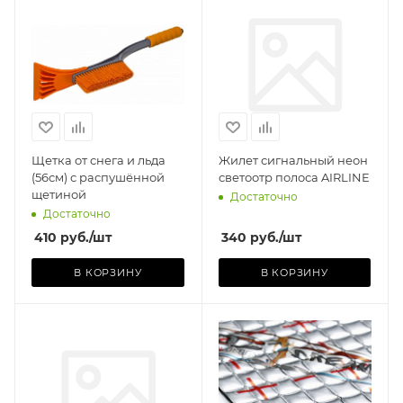
AIRLINE (КИТАЙ)
Базовая единица
шт
Щетка от снега и льда
Жилет сигнальный неон
(56см) с распушённой
светоотр полоса AIRLINE
щетиной
Достаточно
Достаточно
410
руб.
/шт
340
руб.
/шт
В КОРЗИНУ
В КОРЗИНУ
Производитель
DREAMCAR
TECHNOLOGY (РОСС
Базовая единица