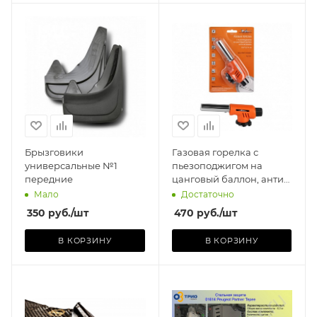
Производитель
)
AIRLINE (КИТАЙ)
Базовая единица
шт
Брызговики
Газовая горелка с
универсальные №1
пьезоподжигом на
передние
цанговый баллон, анти-
вспышка AIRLINE
Мало
Достаточно
350
руб.
/шт
470
руб.
/шт
В КОРЗИНУ
В КОРЗИНУ
Производитель
MOTODOR (РОССИЯ)