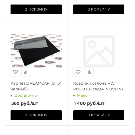
В КОРЗИНУ
В КОРЗИНУ
Производитель
NOVLINE (РОССИЯ)
СС
Базовая единица
шт
Карпет DREAMCAR (1x1.5/
Коврики салона VW
черный)
POLO 10- седан NOVLINE
Достаточно
Мало
560
руб.
/шт
1 400
руб.
/шт
В КОРЗИНУ
В КОРЗИНУ
Производитель