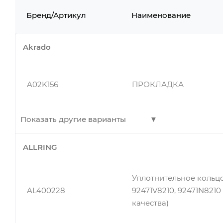
Бренд/Артикул
Наименование
Akrado
A02K156
ПРОКЛАДКА
Показать другие варианты
ALLRING
A02K156
ПРОКЛАДКА
Уплотнительное кольц
AL400228
92471V8210, 92471N821
качества)
A02K156
ПРОКЛАДКА