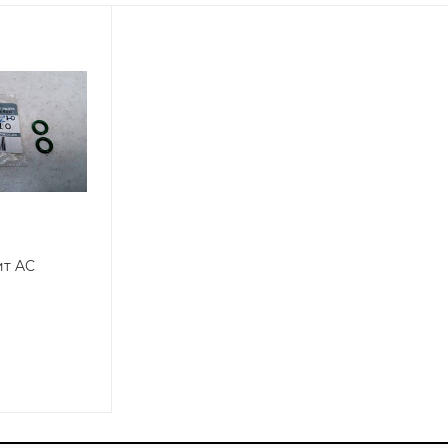
ит AC