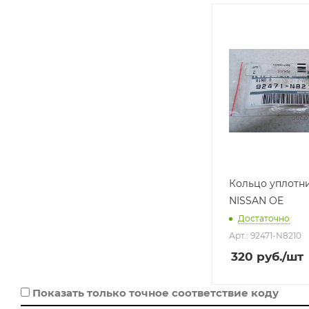
Производитель
NISSAN/INFINITI
Базовая единица
шт
Кольцо уплотн
NISSAN OE
Достаточно
Арт.: 92471-N8210
320
руб.
/шт
Показать только точное соответствие коду