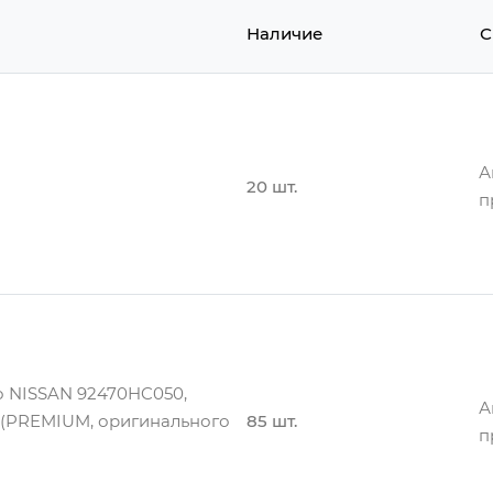
Наличие
С
А
20 шт.
п
А
20 шт.
п
о NISSAN 92470HC050,
А
0 (PREMIUM, оригинального
85 шт.
п
А
20 шт.
п