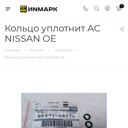
0
Кольцо уплотнит AC
NISSAN OE
—
—
—
Главная
Каталог
Запчасти
Кольцо уплотнит AC NISSAN OE