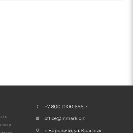
+7 800 1000 666
латы
office@inmark.biz
тавки
г. Боровичи, ул. Красных