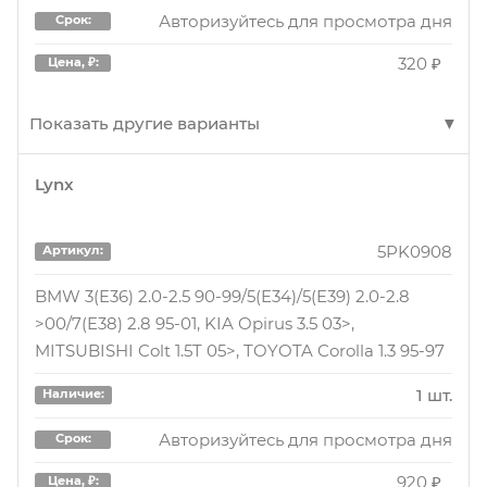
Авторизуйтесь для просмотра дня
Срок:
320 ₽
Цена, ₽:
Показать другие варианты
Lynx
RRB1402PG
Артикул:
Ремень поликлиновый 5PK903
5PK0908
Артикул:
1 шт.
Наличие:
BMW 3(E36) 2.0-2.5 90-99/5(E34)/5(E39) 2.0-2.8
>00/7(E38) 2.8 95-01, KIA Opirus 3.5 03>,
Авторизуйтесь для просмотра дня
Срок:
MITSUBISHI Colt 1.5T 05>, TOYOTA Corolla 1.3 95-97
320 ₽
Цена, ₽:
1 шт.
Наличие:
Авторизуйтесь для просмотра дня
Срок:
920 ₽
Цена, ₽: