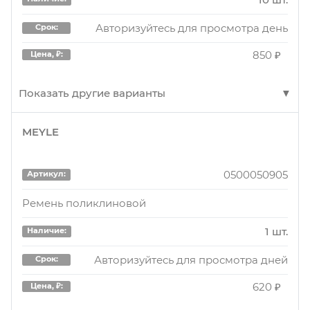
Авторизуйтесь для просмотра день
Срок:
850 ₽
Цена, ₽:
Показать другие варианты
MEYLE
mb5pk905
Артикул:
РЕМЕНЬ РУЧЕЙКОВЫЙ BMW MB5PK905.
0500050905
Артикул:
10 шт.
Наличие:
Ремень поликлиновой
Авторизуйтесь для просмотра день
Срок:
1 шт.
Наличие:
880 ₽
Цена, ₽:
Авторизуйтесь для просмотра дней
Срок:
620 ₽
Цена, ₽: