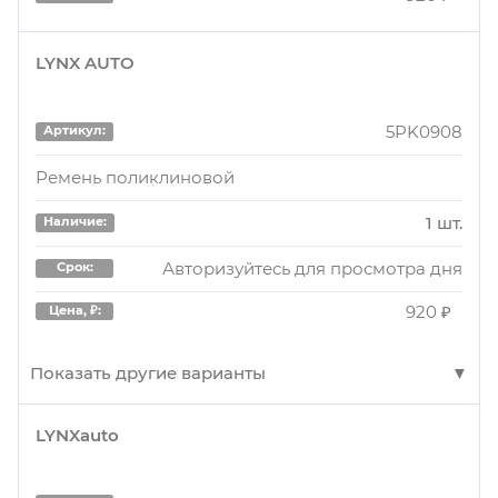
LYNX AUTO
5PK0908
Артикул:
Ремень поликлиновой
1 шт.
Наличие:
Авторизуйтесь для просмотра дня
Срок:
920 ₽
Цена, ₽:
Показать другие варианты
LYNXauto
5PK0908
Артикул:
Ремень поликлиновой