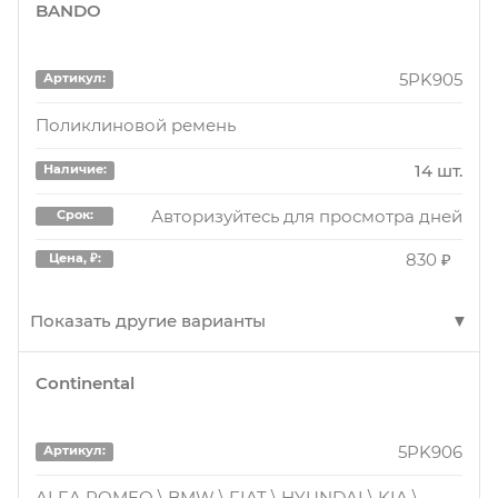
BANDO
5PK905
Артикул:
Поликлиновой ремень
14 шт.
Наличие:
Авторизуйтесь для просмотра дней
Срок:
830 ₽
Цена, ₽:
Показать другие варианты
Continental
5PK905
Артикул:
Поликлиновой ремень
5PK906
Артикул:
4 шт.
Наличие:
ALFA ROMEO \ BMW \ FIAT \ HYUNDAI \ KIA \