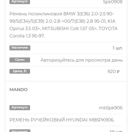
5pk0908
Артикул:
1 шт.
Наличие:
Ремень поликлиновой BMW 3(E36) 2.0-2.5 90-
99/5(E34)/5(E39) 2.0-2.8 >00/7(E38) 2.8 95-01, KIA
Авторизуйтесь для просмотра дня
Срок:
Opirus 3.5 03>, MITSUBISHI Colt 1.5T 05>, TOYOTA
1060 ₽
Цена, ₽:
Corolla 1.3 95-97.
1 шт.
Наличие:
Авторизуйтесь для просмотра день
Срок:
920 ₽
Цена, ₽:
MANDO
mb5pk906
Артикул:
РЕМЕНЬ РУЧЕЙКОВЫЙ HYUNDAI MB5PK906.
10 шт.
Наличие: