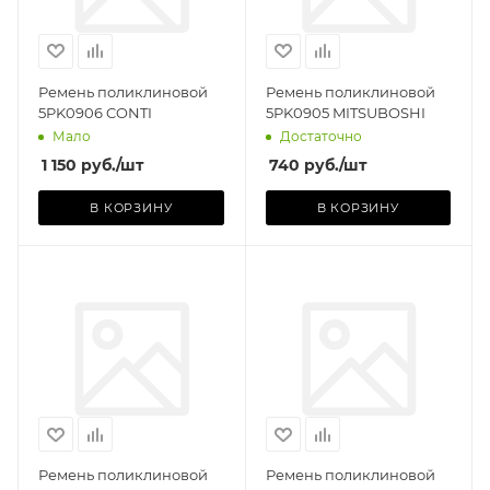
Ремень поликлиновой
Ремень поликлиновой
5PK0906 CONTI
5PK0905 MITSUBOSHI
Мало
Достаточно
1 150
руб.
/шт
740
руб.
/шт
В КОРЗИНУ
В КОРЗИНУ
Производитель
Я)
MITSUBOSHI
(ЯПОНИЯ)
Базовая единица
шт
Ремень поликлиновой
Ремень поликлиновой