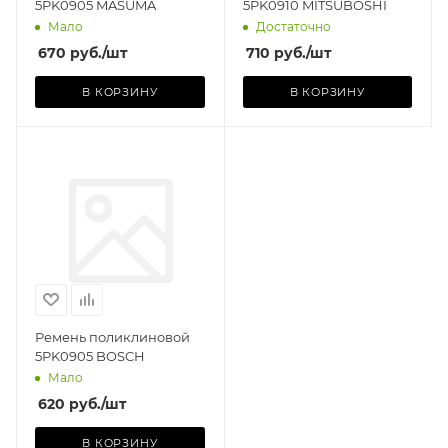
5PK0905 MASUMA
5PK0910 MITSUBOSHI
Мало
Достаточно
670
руб.
/шт
710
руб.
/шт
В КОРЗИНУ
В КОРЗИНУ
Я)
Ремень поликлиновой
5PK0905 BOSCH
Мало
620
руб.
/шт
В КОРЗИНУ