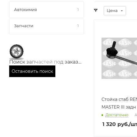
Автохимия
1
Цена
Запчасти
1
Производитель
Производ
SASIC (ФРАНЦИЯ)
АЛЯСКА 
Базовая единица
Базовая е
шт
шт
Поиск запчастей под заказ…
Остановить поиск
Стойка стаб R
MASTER III задн
Достаточно
А
1 320
руб.
/ш