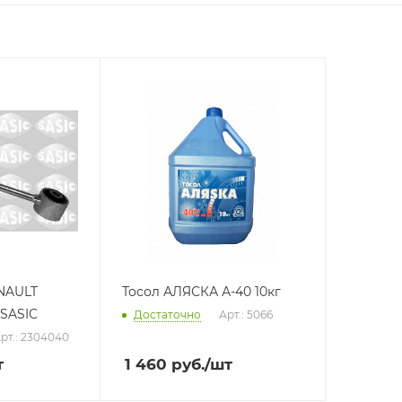
итель
(РОССИЯ)
диница
ENAULT
Тосол АЛЯСКА А-40 10кг
 SASIC
Достаточно
Арт.: 5066
рт.: 2304040
т
1 460
руб.
/шт