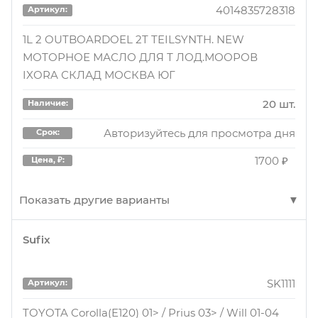
4014835728318
Артикул:
5 шт.
Наличие:
1L 2 OUTBOARDOEL 2T TEILSYNTH. NEW
МОТОРНОЕ МАСЛО ДЛЯ Т ЛОД.МООРОВ
Авторизуйтесь для просмотра дня
Срок:
IXORA СКЛАД МОСКВА ЮГ
2180 ₽
Цена, ₽:
20 шт.
Наличие:
Авторизуйтесь для просмотра дня
113475
Артикул:
Срок:
1700 ₽
Цена, ₽:
MOTUL OUTBOARD TECH 2T 1L
15 шт.
Наличие:
Показать другие варианты
Авторизуйтесь для просмотра дня
Срок:
Sufix
4014835728318
Артикул:
2290 ₽
Цена, ₽:
1L 2 OUTBOARDOEL 2T TEILSYNTH. NEW
SK1111
Артикул:
МОТОРНОЕ МАСЛО ДЛЯ Т ЛОД.МООРОВ
113475
Артикул:
IXORA СКЛАД СПБ
TOYOTA Corolla(E120) 01> / Prius 03> / Will 01-04