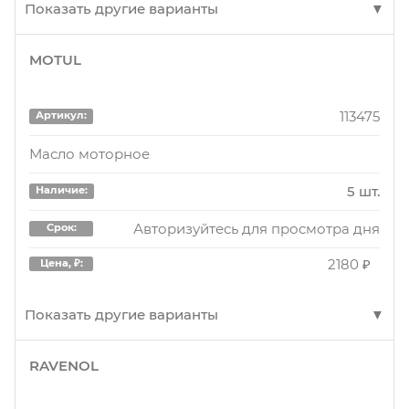
Показать другие варианты
MOTUL
MP1054
Артикул:
/front /COROLLA/ NZE124, ZZE124 [уп.2]
113475
Артикул:
2 шт.
Наличие:
Масло моторное
Авторизуйтесь для просмотра дня
Срок:
5 шт.
Наличие:
210 ₽
Цена, ₽:
Авторизуйтесь для просмотра дня
Срок:
2180 ₽
Цена, ₽:
Показать другие варианты
RAVENOL
113475
Артикул:
Масло моторное