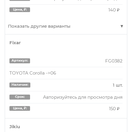
140 ₽
Цена, ₽:
Показать другие варианты
Fixar
BP43128
Артикул:
Колодки торм.пер.
FG0382
Артикул:
1 шт.
Наличие:
TOYOTA Corolla ->06
Авторизуйтесь для просмотра дня
Срок:
1 шт.
Наличие:
1490 ₽
Цена, ₽:
Авторизуйтесь для просмотра дня
Срок:
150 ₽
Цена, ₽:
BP43128
Артикул:
Колодки торм.пер.
Jikiu