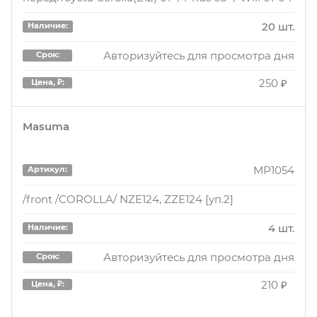
Авторизуйтесь для просмотра дня
Срок:
20 шт.
Наличие:
480 ₽
Цена, ₽:
Авторизуйтесь для просмотра дня
Срок:
250 ₽
Цена, ₽:
BL21118
Артикул:
Втулка Fr стабилизатора TO Corolla -08, Prius -09
Masuma
2 шт.
Наличие:
MP1054
Артикул:
Авторизуйтесь для просмотра дня
Срок:
/front /COROLLA/ NZE124, ZZE124 [уп.2]
480 ₽
Цена, ₽:
4 шт.
Наличие:
Авторизуйтесь для просмотра дня
Срок:
210 ₽
Цена, ₽: