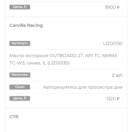
3900 ₽
Цена, ₽:
Carville Racing
L1Z00130
Артикул:
Масло моторное OUTBOARD 2T, API TC, NMMA
TC-W3, синее, 1L (L1Z00130)
2 шт.
Наличие:
Авторизуйтесь для просмотра дня
Срок:
1320 ₽
Цена, ₽:
CTR