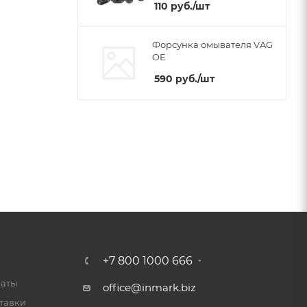
110
руб.
/шт
Форсунка омывателя VAG
OE
590
руб.
/шт
+7 800 1000 666
латы
office@inmark.biz
тавки