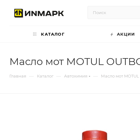
КАТАЛОГ
АКЦИИ
Масло мот MOTUL OUTBOA
—
—
—
Главная
Каталог
Автохимия
Масло мот MOTUL 