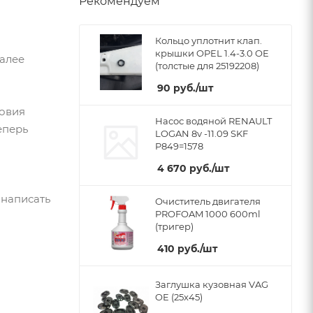
Рекомендуем
Кольцо уплотнит клап.
крышки OPEL 1.4-3.0 OE
Далее
(толстые для 25192208)
90
руб.
/шт
ловия
Насос водяной RENAULT
еперь
LOGAN 8v -11.09 SKF
P849=1578
4 670
руб.
/шт
 написать
Очиститель двигателя
PROFOAM 1000 600ml
(тригер)
410
руб.
/шт
Заглушка кузовная VAG
OE (25x45)