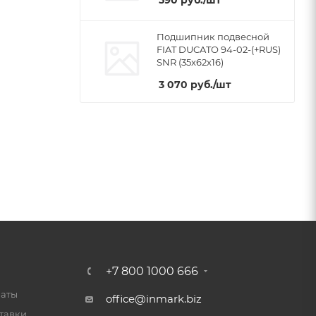
590
руб.
/шт
Подшипник подвесной
FIAT DUCATO 94-02-(+RUS)
SNR (35x62x16)
3 070
руб.
/шт
+7 800 1000 666
латы
office@inmark.biz
тавки