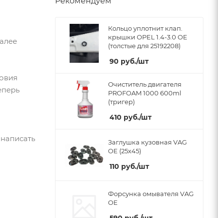
Рекомендуем
Кольцо уплотнит клап.
крышки OPEL 1.4-3.0 OE
Далее
(толстые для 25192208)
90
руб.
/шт
ловия
Очиститель двигателя
еперь
PROFOAM 1000 600ml
(тригер)
410
руб.
/шт
 написать
Заглушка кузовная VAG
OE (25x45)
110
руб.
/шт
Форсунка омывателя VAG
OE