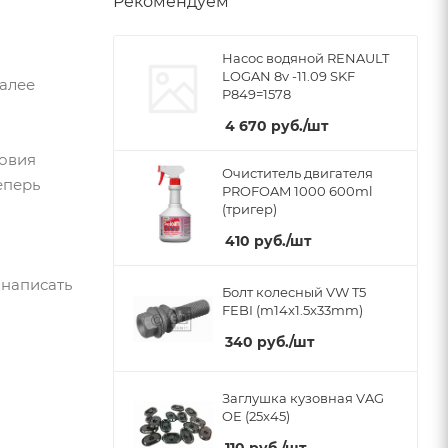
Рекомендуем
Насос водяной RENAULT
LOGAN 8v -11.09 SKF
Далее
P849=1578
4 670
руб.
/шт
ловия
Очиститель двигателя
еперь
PROFOAM 1000 600ml
(тригер)
410
руб.
/шт
 написать
Болт колесный VW T5
FEBI (m14x1.5x33mm)
340
руб.
/шт
Заглушка кузовная VAG
OE (25x45)