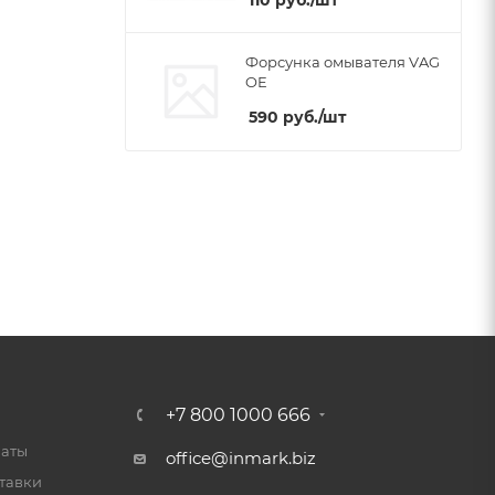
110
руб.
/шт
Форсунка омывателя VAG
OE
590
руб.
/шт
+7 800 1000 666
латы
office@inmark.biz
тавки