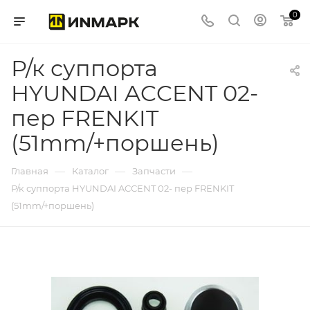
0
Р/к суппорта
HYUNDAI ACCENT 02-
пер FRENKIT
(51mm/+поршень)
—
—
—
Главная
Каталог
Запчасти
Р/к суппорта HYUNDAI ACCENT 02- пер FRENKIT
(51mm/+поршень)