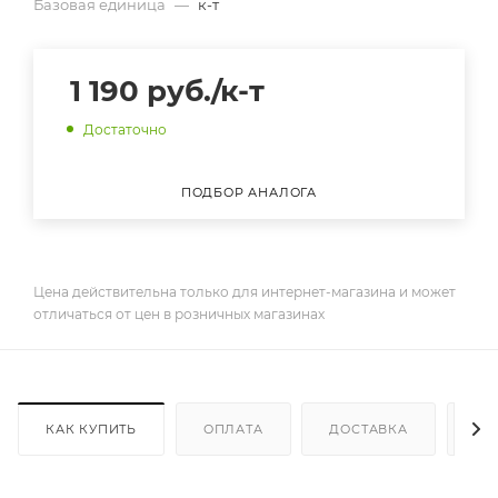
Базовая единица
—
к-т
1 190
руб.
/к-т
Достаточно
ПОДБОР АНАЛОГА
Цена действительна только для интернет-магазина и может
отличаться от цен в розничных магазинах
КАК КУПИТЬ
ОПЛАТА
ДОСТАВКА
ДО