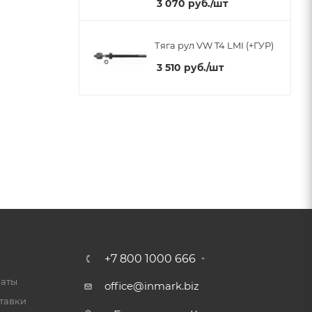
3 070
руб.
/шт
Тяга рул VW T4 LMI (+ГУР)
3 510
руб.
/шт
+7 800 1000 666
латы
office@inmark.biz
тавки