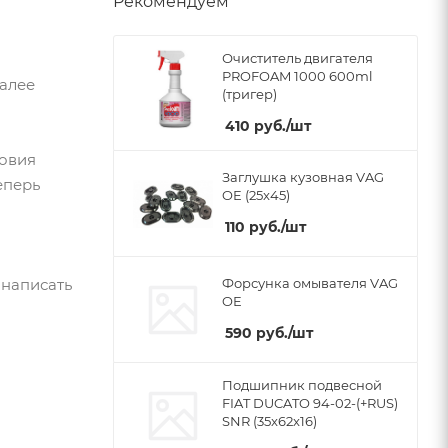
Рекомендуем
Очиститель двигателя
PROFOAM 1000 600ml
Далее
(тригер)
410
руб.
/шт
ловия
Заглушка кузовная VAG
еперь
OE (25x45)
110
руб.
/шт
 написать
Форсунка омывателя VAG
OE
590
руб.
/шт
Подшипник подвесной
FIAT DUCATO 94-02-(+RUS)
SNR (35x62x16)