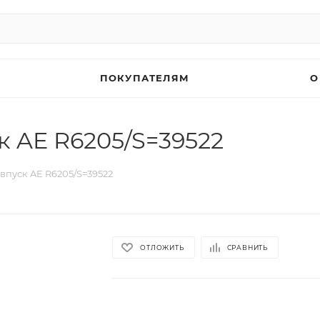
ПОКУПАТЕЛЯМ
О
к AE R6205/S=39522
впуск AE R6205/S=39522
ОТЛОЖИТЬ
СРАВНИТЬ