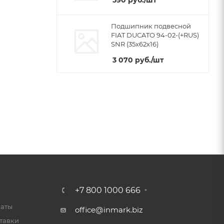
590
руб.
/шт
Подшипник подвесной
FIAT DUCATO 94-02-(+RUS)
SNR (35x62x16)
3 070
руб.
/шт
+7 800 1000 666
латы
office@inmark.biz
тавки