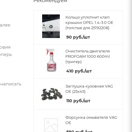
Рекомендуем
Кольцо уплотнит клап.
крышки OPEL 1.4-3.0 OE
Далее
(толстые для 25192208)
90
руб.
/шт
ловия
Очиститель двигателя
еперь
PROFOAM 1000 600ml
(тригер)
410
руб.
/шт
 написать
Заглушка кузовная VAG
OE (25x45)
110
руб.
/шт
Форсунка омывателя VAG
OE