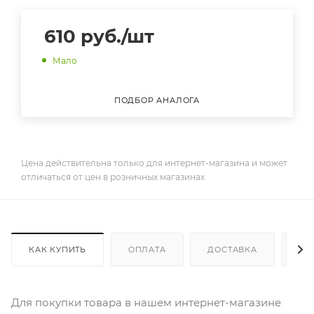
610
руб.
/шт
Мало
ПОДБОР АНАЛОГА
Цена действительна только для интернет-магазина и может
отличаться от цен в розничных магазинах
КАК КУПИТЬ
ОПЛАТА
ДОСТАВКА
ДО
Для покупки товара в нашем интернет-магазине