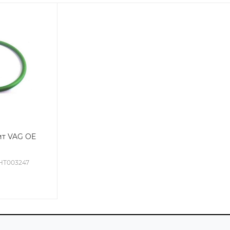
ит VAG OE
WHT003247