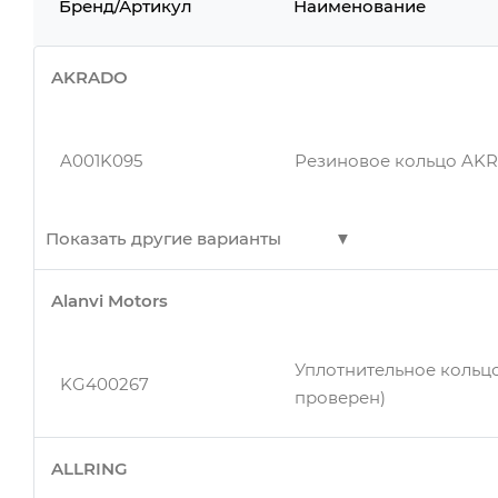
Бренд/Артикул
Наименование
AKRADO
A001K095
Резиновое кольцо AK
Показать другие варианты
Alanvi Motors
A001K095
ПРОКЛАДКА
Уплотнительное кольц
KG400267
проверен)
A001K095
ПРОКЛАДКА
ALLRING