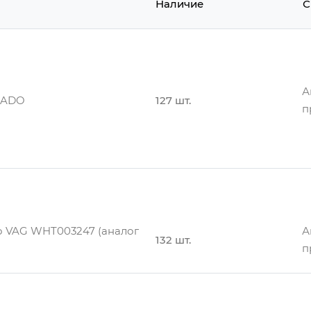
Наличие
С
А
RADO
127 шт.
п
А
100 шт.
п
о VAG WHT003247 (аналог
А
132 шт.
п
А
100 шт.
п