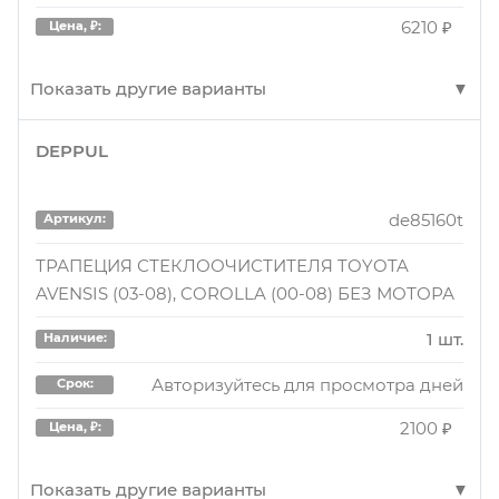
6210 ₽
Цена, ₽:
Показать другие варианты
DEPPUL
591019048540P
Артикул:
Система тяг и рычагов
de85160t
Артикул:
13 шт.
Наличие:
ТРАПЕЦИЯ СТЕКЛООЧИСТИТЕЛЯ TOYOTA
AVENSIS (03-08), COROLLA (00-08) БЕЗ МОТОРА
Авторизуйтесь для просмотра дня
Срок:
15040 ₽
Цена, ₽:
1 шт.
Наличие:
Авторизуйтесь для просмотра дней
Срок:
591019048540P
Артикул:
2100 ₽
Цена, ₽:
Система тяг и рычагов
Показать другие варианты