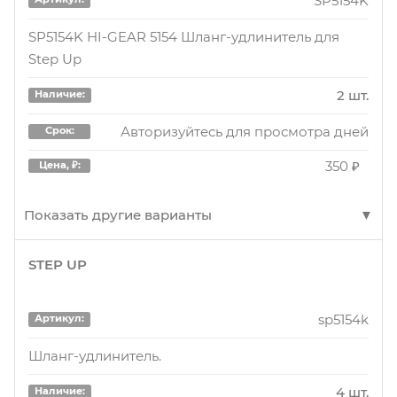
SP5154K
SP5154K HI-GEAR 5154 Шланг-удлинитель для
Step Up
2 шт.
Наличие:
Авторизуйтесь для просмотра дней
Срок:
350 ₽
Цена, ₽:
Показать другие варианты
STEP UP
SP5154K
Артикул:
Шланг-удлинитель для 5152 (Step Up) SP5154
sp5154k
Артикул:
8 шт.
Наличие:
Шланг-удлинитель.
Авторизуйтесь для просмотра дней
Срок:
4 шт.
Наличие: