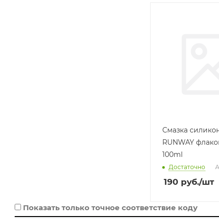
Производитель
RUNWAY
Базовая единица
шт
Смазка силико
RUNWAY флакон
100ml
Достаточно
А
190
руб.
/шт
Показать только точное соответствие коду