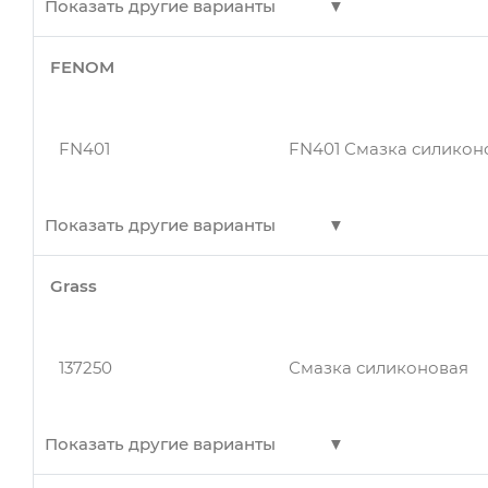
Показать другие варианты
Смазка силиконовая 
FENOM
DR9221
411041035
Смазка силиконовая FEL
универсальная
FN401
FN401 Смазка силиконо
DR9221
Смазка силиконовая 2
411041035
Смазка силиконовая FEL
Показать другие варианты
DR9521
Силиконовая смазка
Grass
411040016
Смазка силиконовая FE
FN401
FN401 Смазка силиконо
137250
Смазка силиконовая
DR9221
Смазка силиконовая (21
411040016
Смазка силиконовая FE
Показать другие варианты