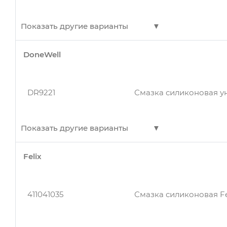
Professional AG400400
Показать другие варианты
DoneWell
dpr5856
Силиконовая смазка 6
DR9221
Смазка силиконовая ун
Показать другие варианты
Felix
Смазка силиконовая ун
DR9221
DONEWELL
411041035
Смазка силиконовая Fel
Смазка силиконовая ун
DR9221
Donewell DR-9221