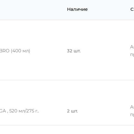
Наличие
С
А
BRO (400 мл)
32 шт.
п
А
BRO (400 мл)
31 шт.
п
А
 , 520 мл/275 г..
2 шт.
п