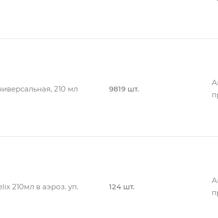
п
А
50 мл
12 шт.
п
А
иверсальная, 210 мл
9819 шт.
п
иверсальная (210 мл)
А
3 шт.
п
А
ix 210мл в аэроз. уп.
124 шт.
п
иверсальная (210 мл)
А
31 шт.
п