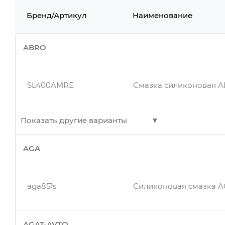
Бренд/Артикул
Наименование
ABRO
SL400AMRE
Смазка силиконовая A
Показать другие варианты
AGA
SL400AMRE
Смазка силиконовая A
aga851s
Силиконовая смазка AGA
AGAT-AVTO