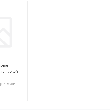
новая
 с губкой
рт.: RW6131