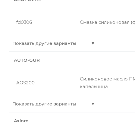
fd0306
Смазка силиконовая (ф
Показать другие варианты
AUTO-GUR
sl0309
Смазка силиконовая (аэ
Силиконовое масло ПМ
AGS200
капельница
fd0309
Смазка силиконовая (а
Показать другие варианты
Axiom
Силиконовое масло ПМ
sl0310
Смазка силиконовая (аэ
AGS200
капельница