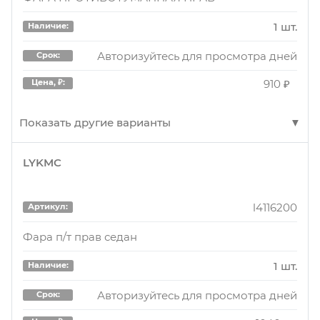
1 шт.
Наличие:
Авторизуйтесь для просмотра дней
Срок:
910 ₽
Цена, ₽:
Показать другие варианты
LYKMC
L4116200
Артикул:
ФАРА ПРОТИВОТУМАННАЯ ПРАВ
l4116200
Артикул:
22 шт.
Наличие:
Фара п/т прав седан
Авторизуйтесь для просмотра дней
Срок:
1 шт.
Наличие:
930 ₽
Цена, ₽:
Авторизуйтесь для просмотра дней
Срок: