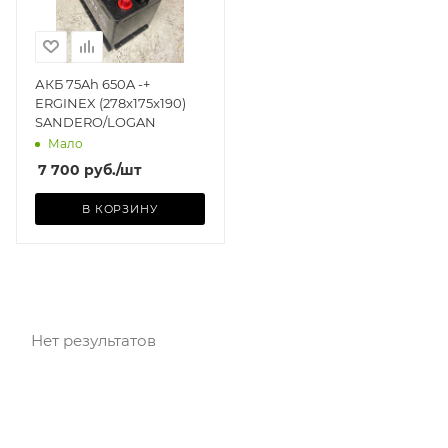
АКБ 75Ah 650A -+
ERGINEX (278x175x190)
SANDERO/LOGAN
Мало
7 700
руб.
/шт
В КОРЗИНУ
Нет результатов