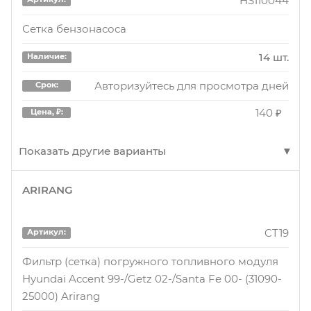
HS110044
Сетка бензонасоса
14 шт.
Наличие:
Авторизуйтесь для просмотра дней
Срок:
140 ₽
Цена, ₽:
Показать другие варианты
ARIRANG
HS110044
Артикул:
Сетка-Фильтр D=11,0
CT19
Артикул:
14 шт.
Наличие:
Фильтр (сетка) погружного топливного модуля
Hyundai Accent 99-/Getz 02-/Santa Fe 00- (31090-
Авторизуйтесь для просмотра дней
Срок:
25000) Arirang
160 ₽
Цена, ₽: