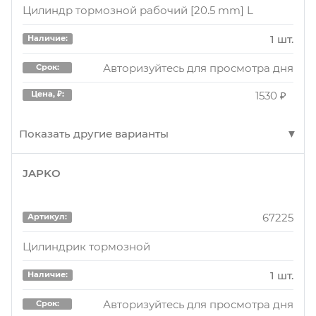
Цилиндр тормозной рабочий [20.5 mm] L
1 шт.
Наличие:
Авторизуйтесь для просмотра дня
Срок:
1530 ₽
Цена, ₽:
Показать другие варианты
JAPKO
CS225
Артикул:
Цилиндр тормозной рабочий [20.5 mm] L
67225
Артикул:
1 шт.
Наличие:
Цилиндрик тормозной
Авторизуйтесь для просмотра дня
Срок:
1 шт.
Наличие:
1530 ₽
Цена, ₽:
Авторизуйтесь для просмотра дня
Срок: