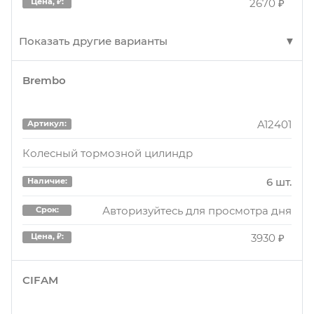
2670 ₽
Цена, ₽:
Показать другие варианты
Brembo
ADT34446
Артикул:
Колесный тормозной цилиндр
A12401
Артикул:
4 шт.
Наличие:
Колесный тормозной цилиндр
Авторизуйтесь для просмотра дня
Срок:
6 шт.
Наличие:
3140 ₽
Цена, ₽:
Авторизуйтесь для просмотра дня
Срок:
3930 ₽
Цена, ₽:
CIFAM