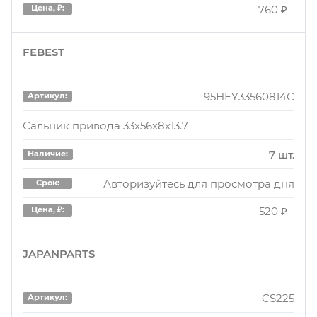
760 ₽
Цена, ₽:
FEBEST
95HEY33560814C
Артикул:
Сальник привода 33x56x8x13.7
7 шт.
Наличие:
Авторизуйтесь для просмотра дня
Срок:
520 ₽
Цена, ₽:
JAPANPARTS
CS225
Артикул: