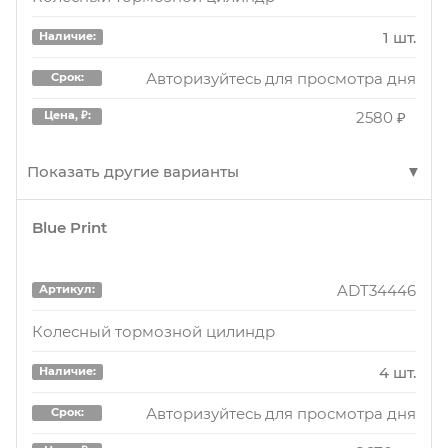
1 шт.
Наличие:
Авторизуйтесь для просмотра дня
Срок:
2580 ₽
Цена, ₽:
Показать другие варианты
Blue Print
6702225
Артикул:
Цилиндр тормозной левый
ADT34446
Артикул:
1 шт.
Наличие:
Колесный тормозной цилиндр
Авторизуйтесь для просмотра дней
Срок:
4 шт.
Наличие:
3680 ₽
Цена, ₽:
Авторизуйтесь для просмотра дня
Срок: