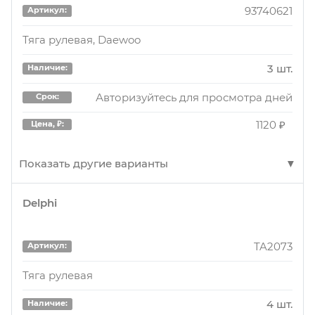
Тяга CHEVROLET рулевая REZZO, TACUMA,
93740621
Артикул:
VIVANT
Тяга рулевая, Daewoo
1 шт.
Наличие:
3 шт.
Наличие:
Авторизуйтесь для просмотра дней
Срок:
Авторизуйтесь для просмотра дней
Срок:
1810 ₽
Цена, ₽:
1120 ₽
Цена, ₽:
CRKD9
Артикул:
Показать другие варианты
Тяга рулевая DAEWOO TACUMA, REZZO 00-
Delphi
93740621
4 шт.
Артикул:
Наличие:
Тяга рулевая
Авторизуйтесь для просмотра дня
Срок:
TA2073
Артикул:
1810 ₽
Цена, ₽:
3 шт.
Наличие:
Тяга рулевая
Авторизуйтесь для просмотра дней
Срок:
4 шт.
Наличие:
CRKD9
Артикул: