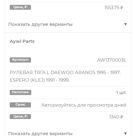
1553.75 ₽
Цена, ₽:
Показать другие варианты
Aywi Parts
1122001
Артикул:
ТЯГА РУЛЕВАЯ ЛЕВАЯ
AW1370003L
Артикул:
3 шт.
Наличие:
РУЛЕВАЯ ТЯГА L DAEWOO ARANOS 1995 - 1997.
ESPERO (KLEJ) 1991 - 1999.
Авторизуйтесь для просмотра дней
Срок:
1610 ₽
Цена, ₽:
1 шт.
Наличие:
Авторизуйтесь для просмотра дней
Срок:
1122001
Артикул:
1340 ₽
Цена, ₽:
ТЯГА РУЛЕВАЯ ЛЕВАЯ
Показать другие варианты