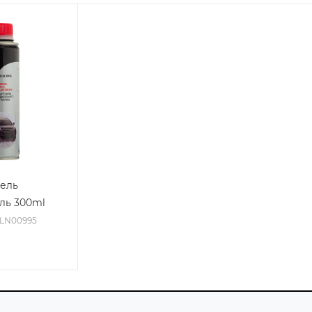
зель
ль 300ml
CLN00995