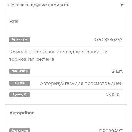
Показать другие варианты
ATE
K300220
Артикул:
Передние тормозные колодки
03013730252
Артикул:
28 шт.
Наличие:
Комплект тормозных колодок, стояночная
тормозная система
Авторизуйтесь для просмотра дня
Срок:
780 ₽
Цена, ₽:
2 шт.
Наличие:
Авторизуйтесь для просмотра дней
Срок:
K300220
Артикул:
7410 ₽
Цена, ₽:
Передние тормозные колодки
Avtopribor
1 шт.
Наличие:
Авторизуйтесь для просмотра дня
Срок:
BP089AVT
Артикул: