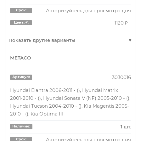
Авторизуйтесь для просмотра дня
Срок:
Авторизуйтесь для просмотра дня
Срок:
1800 ₽
Цена, ₽:
1120 ₽
Цена, ₽:
Показать другие варианты
M2520249
Артикул:
Торм. колодки барабанные задн.
METACO
MK2298
Артикул:
5 шт.
Наличие:
Колодки тормозные барабанные парковочные
3030016
Артикул:
Авторизуйтесь для просмотра дня
Срок:
1 шт.
Наличие:
Hyundai Elantra 2006-2011 - (), Hyundai Matrix
1800 ₽
Цена, ₽:
2001-2010 - (), Hyundai Sonata V (NF) 2005-2010 - (),
Авторизуйтесь для просмотра дня
Срок:
Hyundai Tucson 2004-2010 - (), Kia Magentis 2005-
1260 ₽
Цена, ₽:
2010 - (), Kia Optima III
M2520249
Артикул:
1 шт.
задние Hyundai Sonata V 05-; Hyundai Tucson I
Наличие:
MK2298
Артикул:
04-; Kia Sportage II, III 04-; SsangYong Rexton II 06-
Авторизуйтесь для просмотра дня
Срок: