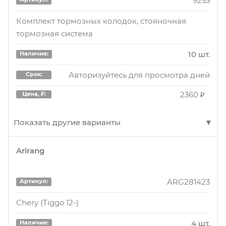
9253
Комплект тормозных колодок, стояночная
тормозная система
10 шт.
Наличие:
Авторизуйтесь для просмотра дней
Срок:
2360 ₽
Цена, ₽:
Показать другие варианты
Arirang
9257
Артикул:
Комплект тормозных колодок, стояночная
ARG281423
Артикул:
тормозная система
Chery (Tiggo 12-)
3 шт.
Наличие:
4 шт.
Наличие: