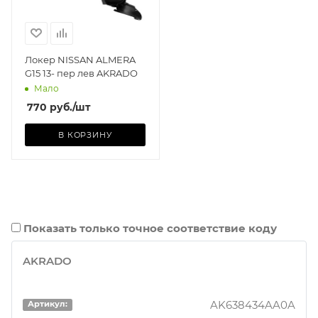
Локер NISSAN ALMERA
G15 13- пер лев AKRADO
Мало
770
руб.
/шт
В КОРЗИНУ
Показать только точное соответствие коду
AKRADO
AK638434AA0A
Артикул: