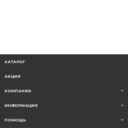
2 шт.
Наличие:
Авторизуйтесь для просмотра дней
Срок:
1930 ₽
Цена, ₽:
NSP05638434AA0A
Артикул:
Подкрылок передний левый
КАТАЛОГ
2 шт.
Наличие:
АКЦИИ
Авторизуйтесь для просмотра дней
Срок:
КОМПАНИЯ
3680 ₽
Цена, ₽:
ИНФОРМАЦИЯ
ПОМОЩЬ