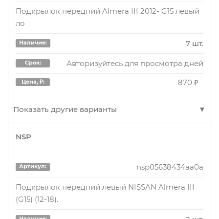
Подкрылок передний Almera III 2012- G15 левый
ло
7 шт.
Наличие:
Авторизуйтесь для просмотра дней
Срок:
870 ₽
Цена, ₽:
Показать другие варианты
NSP
ak638434aa0a
Артикул:
Подкрылок передний Nissan Almera G15 (RUS) 12-
nsp05638434aa0a
Артикул:
18 левый локер 638434AA0A.
Подкрылок передний левый NISSAN Almera III
1 шт.
Наличие:
(G15) (12-18).
Авторизуйтесь для просмотра дня
Срок:
Наличие: