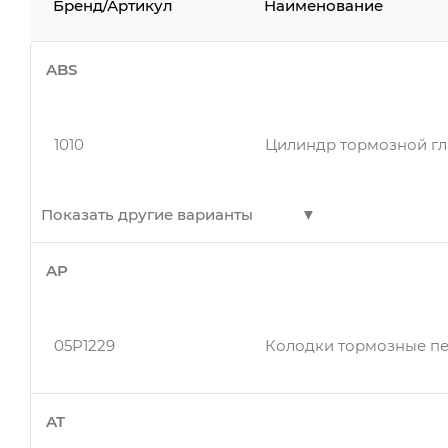
Бренд/Артикул
Наименование
ABS
1010
Цилиндр тормозной г
Показать другие варианты
AP
1010
Главный тормозной ц
05P1229
Колодки тормозные пе
1010
Цилиндр тормозной г
AT