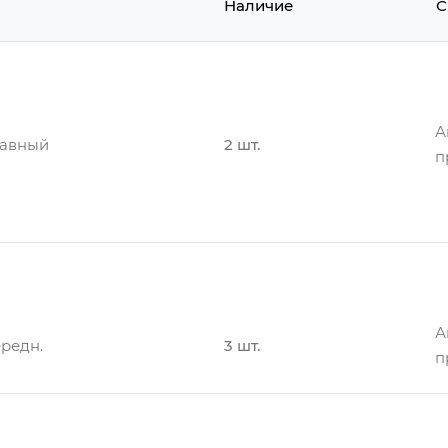
Наличие
С
А
лавный
2 шт.
п
А
илиндр
12 шт.
п
А
редн.
3 шт.
п
А
лавный
2 шт.
п