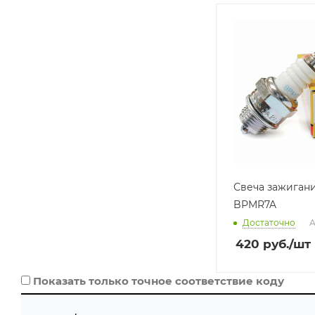
Производитель
NGK (ЯПОНИЯ)
Базовая единица
шт
Свеча зажиган
BPMR7A
Достаточно
А
420
руб.
/шт
Показать только точное соответствие коду