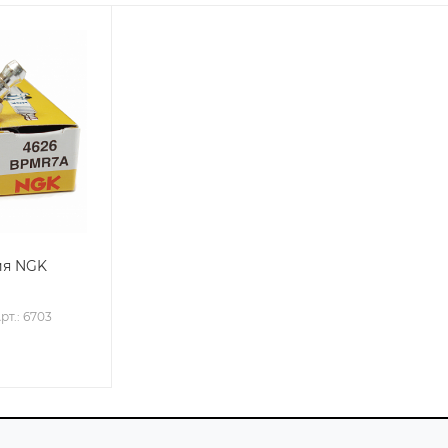
ия NGK
рт.: 6703