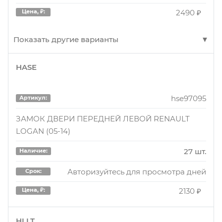
2490 ₽
Цена, ₽:
Показать другие варианты
HASE
6001547510
Артикул:
Замок двери пер.лев. 6001547510
hse97095
Артикул:
113 шт.
Наличие:
ЗАМОК ДВЕРИ ПЕРЕДНЕЙ ЛЕВОЙ RENAULT
LOGAN (05-14)
Авторизуйтесь для просмотра дней
Срок:
2650 ₽
Цена, ₽:
27 шт.
Наличие:
Авторизуйтесь для просмотра дней
Срок:
6001547510
Артикул:
2130 ₽
Цена, ₽:
Замок двери пер.лев. 6001547510
HLLT