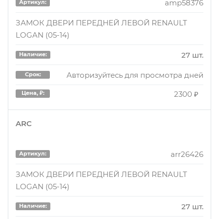
amp58376
Артикул:
33 шт.
Наличие:
ЗАМОК ДВЕРИ ПЕРЕДНЕЙ ЛЕВОЙ RENAULT
LOGAN (05-14)
Авторизуйтесь для просмотра дней
Срок:
3250 ₽
Цена, ₽:
27 шт.
Наличие:
Авторизуйтесь для просмотра дней
Срок:
2300 ₽
Цена, ₽:
ARC
arr26426
Артикул:
ЗАМОК ДВЕРИ ПЕРЕДНЕЙ ЛЕВОЙ RENAULT
LOGAN (05-14)
27 шт.
Наличие: