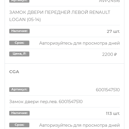
AVP24516
27 шт.
Наличие:
ЗАМОК ДВЕРИ ПЕРЕДНЕЙ ЛЕВОЙ RENAULT
LOGAN (05-14)
Авторизуйтесь для просмотра дней
Срок:
2180 ₽
Цена, ₽:
27 шт.
Наличие:
Авторизуйтесь для просмотра дней
Срок:
2200 ₽
Цена, ₽:
CGA
6001547510
Артикул:
Замок двери пер.лев. 6001547510
113 шт.
Наличие:
Авторизуйтесь для просмотра дней
Срок: