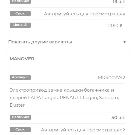
19 шт.
Наличие:
113 шт.
Наличие:
Авторизуйтесь для просмотра дня
Срок:
Авторизуйтесь для просмотра дней
Срок:
2010 ₽
Цена, ₽:
2830 ₽
Цена, ₽:
Показать другие варианты
6001547510
Артикул:
MANOVER
DLZ1397RZ
Артикул:
Замок двери пер.лев. 6001547510
ЗАМОК ДВЕРИ ПЕР ЛЕВ [ORG]
113 шт.
Наличие:
MR4007742
Артикул:
2 шт.
Наличие:
Авторизуйтесь для просмотра дней
Срок:
Электропривод замка крышки багажника и
дверей LADA Largus, RENAULT Logan, Sandero,
Авторизуйтесь для просмотра дня
2970 ₽
Цена, ₽:
Срок:
Duster
3380 ₽
Цена, ₽:
50 шт.
Наличие:
6001547510
Артикул:
Авторизуйтесь для просмотра дней
DLZ1397RZ
Артикул:
Срок:
Замок двери пер.лев. 6001547510