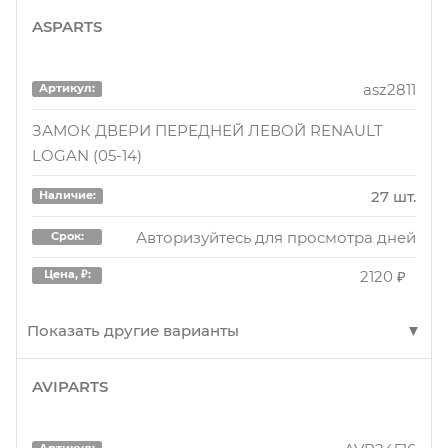
ASPARTS
ASI20826
Артикул:
ЗАМОК ДВЕРИ ПЕРЕДНЕЙ ЛЕВОЙ RENAULT
asz2811
Артикул:
LOGAN (05-14)
ЗАМОК ДВЕРИ ПЕРЕДНЕЙ ЛЕВОЙ RENAULT
27 шт.
Наличие:
LOGAN (05-14)
Авторизуйтесь для просмотра дней
Срок:
27 шт.
Наличие:
2480 ₽
Цена, ₽:
Авторизуйтесь для просмотра дней
Срок:
2120 ₽
Цена, ₽:
Показать другие варианты
AVIPARTS
ASZ2811
Артикул:
Замок двери передней левой
Артикул: