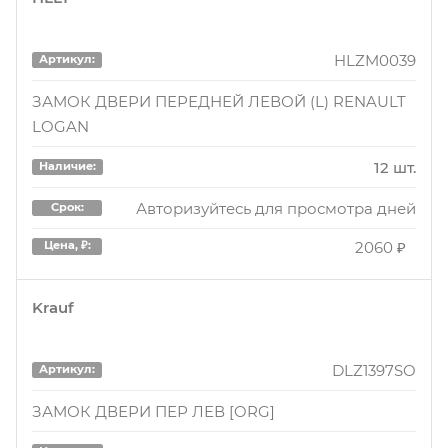
113 шт.
Наличие:
Авторизуйтесь для просмотра дней
Срок:
HLZM0039
Артикул:
2650 ₽
Цена, ₽:
ЗАМОК ДВЕРИ ПЕРЕДНЕЙ ЛЕВОЙ (L) RENAULT
LOGAN
6001547510
Артикул:
12 шт.
Наличие:
Замок двери пер.лев. 6001547510
Авторизуйтесь для просмотра дней
Срок:
1 шт.
Наличие:
2060 ₽
Цена, ₽:
Авторизуйтесь для просмотра дней
Срок:
Krauf
2760 ₽
Цена, ₽:
DLZ1397SO
Артикул:
6001547510
Артикул:
ЗАМОК ДВЕРИ ПЕР ЛЕВ [ORG]
Замок двери пер.лев. 6001547510