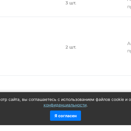
3 шт.
п
А
2 шт.
п
А
2 шт.
п
отр сайта, вы соглашаетесь с использованием файлов cookie и
А
конфиденциальности
.
5 шт.
п
А
Я согласен
1 шт.
п