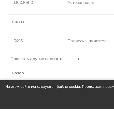
130030810
Автозапчасть
BIRTH
5493
Подвеска, двигатель
Показать другие варианты
Bosch
5493
Подвеска, двигатель
На этом сайте используются файлы cookie. Продолжая просм
0332011007
Микро-реле 12V 20A
5493
Подушка двигателя
Показать другие варианты