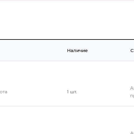
Наличие
С
А
ота
1 шт.
п
А