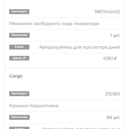
ОБГОННАЯ МУФТА IXORA СКЛАД НН ДЕЛ
1987945405
Артикул:
1 шт.
Наличие:
Механизм свободного хода генератора
Авторизуйтесь для просмотра дней
Срок:
1 шт.
Наличие:
3898.75 ₽
Цена, ₽:
Авторизуйтесь для просмотра дней
Срок:
4180 ₽
Цена, ₽:
APS081
Артикул:
ШКИВ ОБГОННЫЙ ГЕНЕРАТОРА
Cargo
1 шт.
Наличие:
332583
Артикул:
Авторизуйтесь для просмотра дня
Срок:
Крышка подшипника
3900 ₽
Цена, ₽:
50 шт.
Наличие:
APS081
Артикул:
Срок: