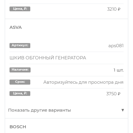
3210 ₽
Цена, ₽:
ASVA
aps081
Артикул:
ШКИВ ОБГОННЫЙ ГЕНЕРАТОРА
1 шт.
Наличие:
Авторизуйтесь для просмотра дня
Срок:
3750 ₽
Цена, ₽:
Показать другие варианты
BOSCH
APS081
Артикул: