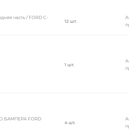
едняя часть / FORD C-
А
12 шт.
п
А
А
1 шт.
п
А
няя
10 шт.
п
О БАМПЕРА FORD
А
4 шт.
п