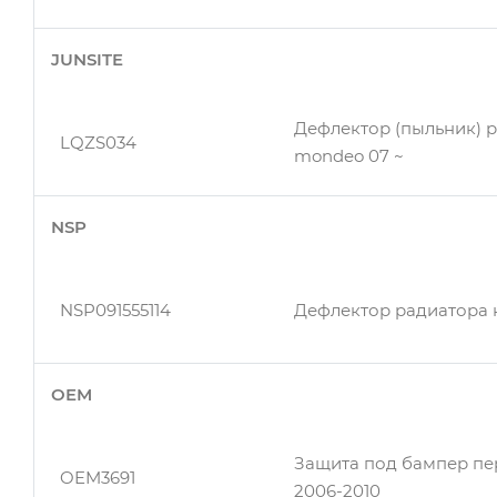
BSG30552003
ДИФУЗОР РАДИАТОР
JUNSITE
BSG30922044
Защита двигателя, ниж
Дефлектор (пыльник) р
LQZS034
mondeo 07 ~
NSP
NSP091555114
Дефлектор радиатора
OEM
Защита под бампер пе
OEM3691
2006-2010