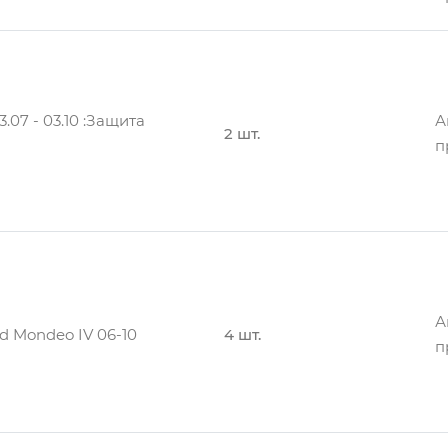
07 - 03.10 :Защита
А
2 шт.
п
А
я MONDEO, 03.07- (Q)
2 шт.
п
А
d Mondeo IV 06-10
4 шт.
п