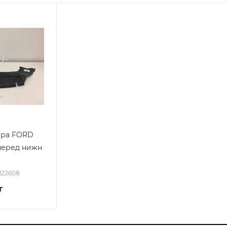
ера FORD
перед нижн
2122608
т