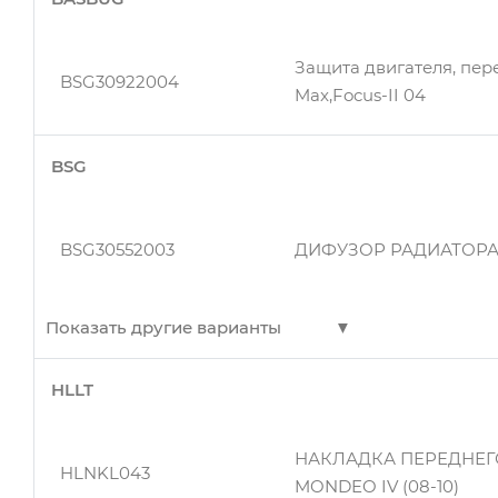
Защита двигателя, пер
BSG30922004
Max,Focus-II 04
BSG
BSG30552003
ДИФУЗОР РАДИАТОР
Показать другие варианты
HLLT
BSG30922044
Защита двигателя, ниж
НАКЛАДКА ПЕРЕДНЕГ
HLNKL043
MONDEO IV (08-10)