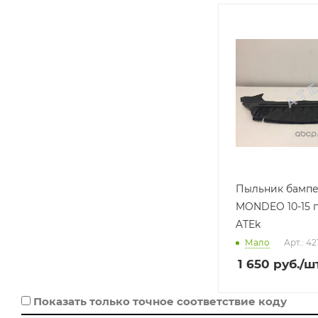
Производитель
ATEk (ТАЙВАНЬ
(КИТАЙ))
Базовая единица
шт
Пыльник бамп
MONDEO 10-15 
ATEk
Мало
Арт.: 4
1 650
руб.
/ш
Показать только точное соответствие коду