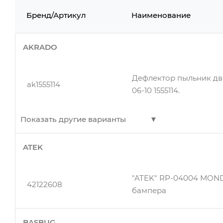
Бренд/Артикул
Наименование
AKRADO
Дефлектор пыльник дви
ak1555114
06-10 1555114.
Показать другие варианты
ATEK
Дефлектор пыльник дви
ak1500652
14 1500652.
"ATEK" RP-04004 MOND
42122608
бампера
BASBUG