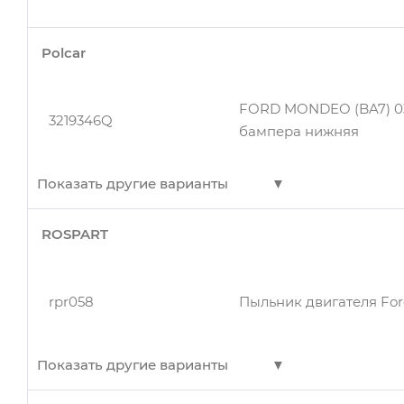
Polcar
FORD MONDEO (BA7) 03.
3219346Q
бампера нижняя
Показать другие варианты
ROSPART
3219346Q
Защита бампера нижня
rpr058
Пыльник двигателя For
Показать другие варианты