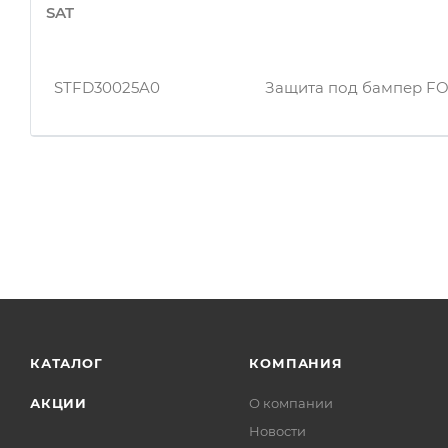
SAT
rpr058
Пыльник двигателя For
STFD30025A0
Защита под бампер FO
rpr059
Пыльник двигателя Ford
rpr059
Пыльник двигателя Ford
rpr058
Пыльник двигателя For
КАТАЛОГ
КОМПАНИЯ
АКЦИИ
О компании
Новости