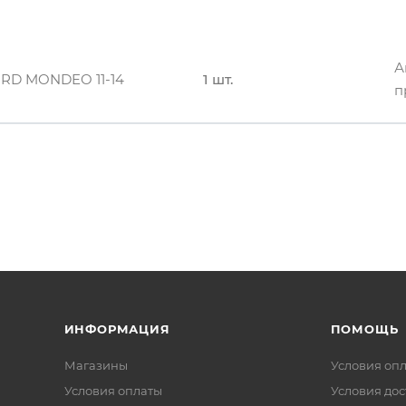
А
d Mondeo IV 06-10
4 шт.
п
А
RD MONDEO 11-14
1 шт.
п
А
 Mondeo IV 10-14
1 шт.
п
А
 Mondeo IV 10-14
1 шт.
п
А
d Mondeo IV 06-10
4 шт.
п
ИНФОРМАЦИЯ
ПОМОЩЬ
Магазины
Условия оп
Условия оплаты
Условия дос