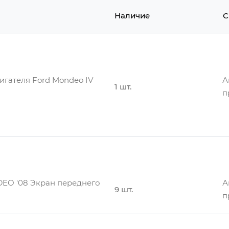
Наличие
С
гателя Ford Mondeo IV
А
1 шт.
п
гателя Ford Mondeo IV 10-
А
1 шт.
п
EO '08 Экран переднего
А
9 шт.
п