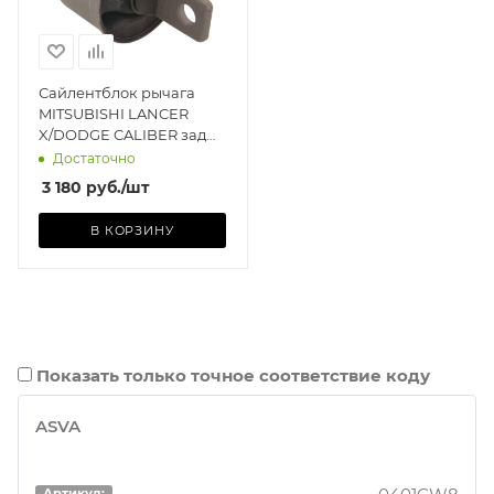
Сайлентблок рычага
MITSUBISHI LANCER
X/DODGE CALIBER зад
подв продольного OE
Достаточно
MAB-CW8
3 180
руб.
/шт
В КОРЗИНУ
Показать только точное соответствие коду
ASVA
Артикул: