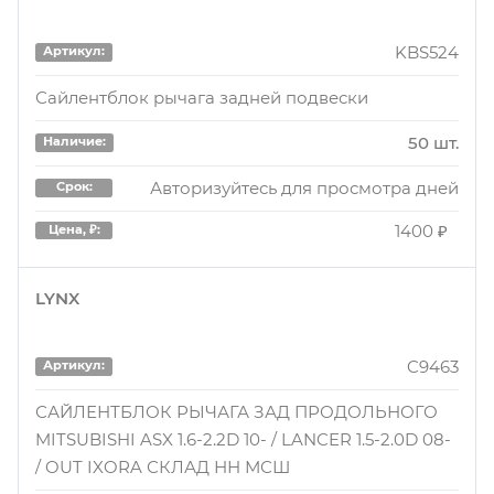
Авторизуйтесь для просмотра дней
Срок:
MITSUBISHI OUTLANDER 06-, LANCER 07-, ASX 10-
1670 ₽
Цена, ₽:
KBS524
Артикул:
BH23111
Сайлентблок рычага задней подвески
20 шт.
Наличие:
50 шт.
Наличие:
Авторизуйтесь для просмотра день
Срок:
Авторизуйтесь для просмотра дней
Срок:
3540 ₽
Цена, ₽:
1400 ₽
Цена, ₽:
BH23111
Артикул:
LYNX
Сайлентблок задн. продольн. рычага L/R
2 шт.
Наличие:
C9463
Артикул:
Авторизуйтесь для просмотра дня
Срок:
САЙЛЕНТБЛОК РЫЧАГА ЗАД ПРОДОЛЬНОГО
MITSUBISHI ASX 1.6-2.2D 10- / LANCER 1.5-2.0D 08-
3540 ₽
Цена, ₽:
/ OUT IXORA СКЛАД НН МСШ