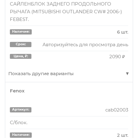
САЙЛЕНБЛОК ЗАДНЕГО ПРОДОЛЬНОГО
РЫЧАГА (MITSUBISHI OUTLANDER CW# 2006-)
FEBEST.
6 шт.
Наличие:
Авторизуйтесь для просмотра день
Срок:
2090 ₽
Цена, ₽:
Показать другие варианты
Fenox
MABCW8
Артикул:
Сайлентблок задн. продольн. рычага L/R
cab02003
Артикул:
9 шт.
Наличие:
С/блок.
Авторизуйтесь для просмотра дня
Срок:
2 шт.
Наличие: