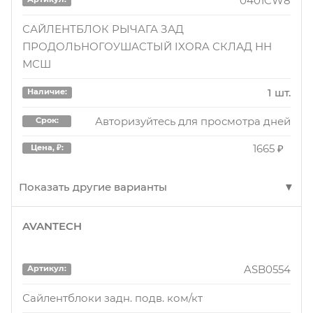
0401CW8
САЙЛЕНТБЛОК РЫЧАГА ЗАД
ПРОДОЛЬНОГОУШАСТЫЙ IXORA СКЛАД НН
МСШ
1 шт.
Наличие:
Авторизуйтесь для просмотра дней
Срок:
1665 ₽
Цена, ₽:
Показать другие варианты
AVANTECH
0401CW8
Артикул:
САЙЛЕНТБЛОК РЫЧАГА ЗАД
ASB0554
Артикул:
ПРОДОЛЬНОГОУШАСТЫЙ IXORA СКЛАД СПБ
Сайлентблоки задн. подв. ком/кт
1 шт.
Наличие: