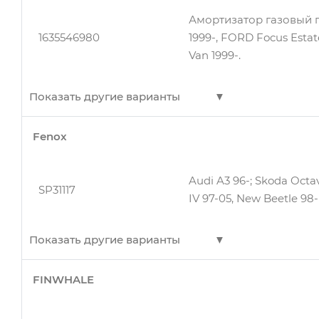
Пыльник амортизатора
22182869
Амортизатор передни
130198
Амортизатор газовый п
ALMERA B10RS (CLASSIC
1635546980
1999-, FORD Focus Esta
Van 1999-.
Пыльник амортизатора
130198
ALMERA B10RS (CLASSIC
Показать другие варианты
Fenox
Амортизатор газовый п
Пыльник амортизатора
130198
1635546980
1999- FORD Focus Esta
ALMERA B10RS (CLASSIC
Van 199
Audi A3 96-; Skoda Octav
SP31117
IV 97-05, New Beetle 98-
Пыльник амортизатора
130198
ALMERA B10RS (CLASSIC
Показать другие варианты
Пыльник амортизатор
FINWHALE
130198
A61253
Ford Focus I 98-04
(CLASSIC) (2006-)