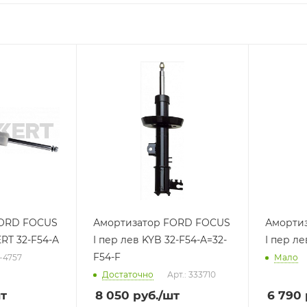
итель
Производитель
ABA
BOGE/SACHS
Я)
(ГЕРМАНИЯ)
диница
Базовая единица
шт
FORD FOCUS
Амортизатор FORD FOCUS
Аморти
ERT 32-F54-A
I пер лев KYB 32-F54-A=32-
I пер л
F54-F
G-4757
Мало
Достаточно
Арт.: 333710
т
8 050
руб.
/шт
6 790