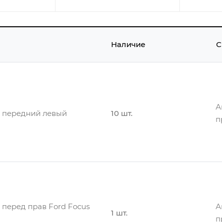
Наличие
С
А
 передний левый
10 шт.
п
А
 газовый передний левый
2 шт.
п
перед прав Ford Focus
А
1 шт.
п