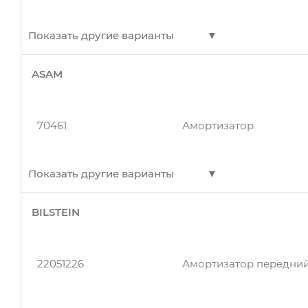
Показать другие варианты
ASAM
300634
Амортизатор передний
70461
Амортизатор
300635
Амортизатор подвески 
Показать другие варианты
BILSTEIN
300635
Амортизатор передний
70461
Амортизатор передн л
22051226
Амортизатор передний
70461
Амортизатор передн л