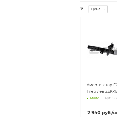
Цена
Производитель
Производ
ZEKKERT (КИТАЙ)
KYB/KAY
(ЯПОНИ
Базовая единица
шт
Базовая е
шт
Амортизатор 
I пер лев ZEKK
Мало
Арт.: S
2 940
руб.
/ш