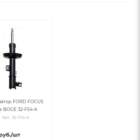
затор FORD FOCUS
ев BOGE 32-F54-A
Арт.: 32-F54-A
руб.
/шт