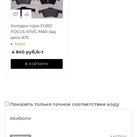
Колодки торм FORD
FOCUS II/III/C-MAX зад
диск ATE
GDB1621=284230
Мало
4 840
руб.
/к-т
В КОРЗИНУ
Показать только точное соответствие коду
Akebono
Артикул: