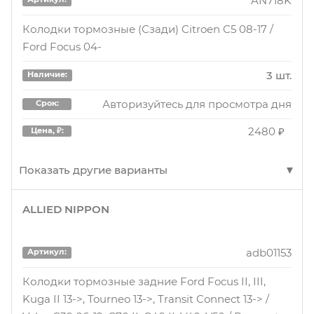
AN718K
Колодки тормозные (Сзади) Citroen C5 08-17 /
Ford Focus 04-
3 шт.
Наличие:
Авторизуйтесь для просмотра дня
Срок:
2480 ₽
Цена, ₽:
Показать другие варианты
ALLIED NIPPON
AN718K
Артикул:
Колодки тормозные (Сзади) Citroen C5 08-17 /
adb01153
Артикул:
Ford Focus 04-
Колодки тормозные задние Ford Focus II, III,
3 шт.
Наличие:
Kuga II 13->, Tourneo 13->, Transit Connect 13-> /