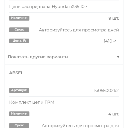
Цепь распредвала Hyundai iX35 10>
9 шт.
Наличие:
Авторизуйтесь для просмотра дней
Срок:
1410 ₽
Цена, ₽:
Показать другие варианты
ABSEL
1AP2432125000
Артикул:
Цепь распредвала Hyundai iX35 10>
ki055002k2
Артикул:
9 шт.
Наличие:
Комплект цепи ГРМ
Авторизуйтесь для просмотра дня
Срок:
4 шт.
Наличие:
1500 ₽
Цена, ₽:
Авторизуйтесь для просмотра дня
Срок: