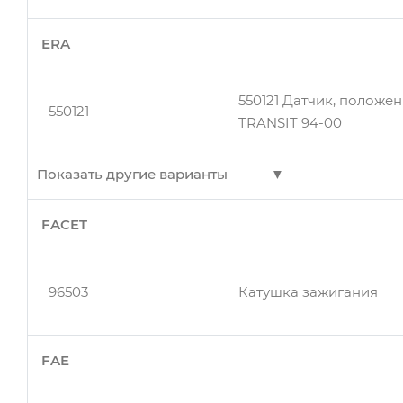
ERA
550121 Датчик, положе
550121
TRANSIT 94-00
Показать другие варианты
FACET
550121
Датчик положения кол
96503
Катушка зажигания
FAE