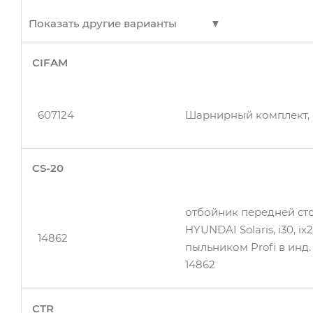
60189
Датчик к.вала Ford Galax
Показать другие варианты
CIFAM
Катушка зажигания HOND
kd7017b
INSIGHT 1.3 HYBRID 09-
607124
Шарнирный комплект, 
Катушка зажигания HOND
kd7017b
INSIGHT 1.3 HYBRID 09-
CS-20
Катушка зажигания HOND
kd7017b
отбойник передней сто
INSIGHT 1.3 HYBRID 09-
HYUNDAI Solaris, i30, ix2
14862
пыльником Profi в инд. 
14862
Катушка зажигания HOND
kd7017b
INSIGHT 1.3 HYBRID 09-
CTR