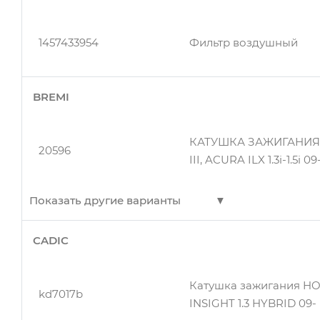
20596
Пневмоподушка Кабин
1457433954
Фильтр воздушный
20596
Пневмоподушка Кабин
BREMI
КАТУШКА ЗАЖИГАНИЯ H
20596
III, ACURA ILX 1.3i-1.5i 09
Показать другие варианты
CADIC
60189
Датчик к.вала Ford Galax
Катушка зажигания HOND
kd7017b
INSIGHT 1.3 HYBRID 09-