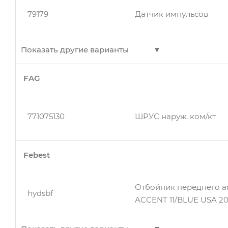
79179
Датчик импульсов
Показать другие варианты
FAG
79179
Датчик импульсов
771075130
ШРУС наруж. ком/кт
Febest
Отбойник переднего 
hydsbf
ACCENT 11/BLUE USA 201