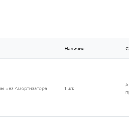
Наличие
С
А
ы Без Амортизатора
1 шт.
п
А