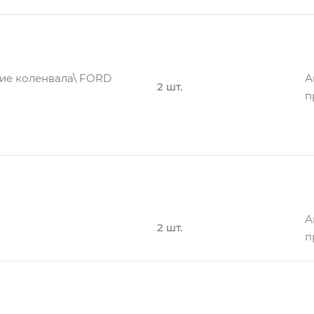
ние коленвала\ FORD
А
2 шт.
п
А
енвала
2 шт.
п
А
2 шт.
п