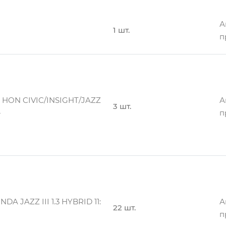
ы Без Амортизатора
1 шт.
п
А
1 шт.
п
А
ы Без Амортизатора
1 шт.
п
ON CIVIC/INSIGHT/JAZZ
А
3 шт.
-
п
А
y 2.0i/2.3i 16v 96->
20 шт.
п
A JAZZ III 1.3 HYBRID 11:
А
22 шт.
п
А