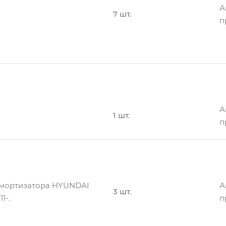
А
7 шт.
п
А
4 шт.
п
А
1 шт.
п
амортизатора HYUNDAI
А
3 шт.
1-.
п