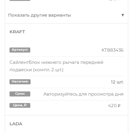
Показать другие варианты
KRAFT
BH40006
Артикул:
DATSUN_on-DO_BD0_(2014-...)
KT883436
Артикул:
2 шт.
Наличие:
Сайлентблок нижнего рычага передней
подвески (компл. 2 шт.)
Авторизуйтесь для просмотра дня
Срок:
1210 ₽
Цена, ₽:
12 шт.
Наличие:
Авторизуйтесь для просмотра дня
Срок:
BH40006
Артикул:
420 ₽
Цена, ₽:
Подвеска, рычаг независимой подвески колеса
LADA
3 шт.
Наличие: