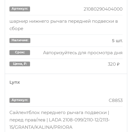
Авторизуйтесь для просмотра дня
Срок:
21080290404000
Артикул:
1320 ₽
Цена, ₽:
шарнир нижнего рычага передней подвески в
сборе
BH40006
Артикул:
5 шт.
Наличие:
Подвеска, рычаг независимой подвески колеса
Авторизуйтесь для просмотра дня
Срок:
2 шт.
Наличие:
320 ₽
Цена, ₽:
Авторизуйтесь для просмотра дня
Срок:
Lynx
1390 ₽
Цена, ₽:
C8853
Артикул:
BH40006
Артикул:
Сайлентблок переднего рычага подвески |
Сайлентблок рычага подвески
перед прав/лев | LADA 2108-099/2110-12/2113-
15/GRANTA/KALINA/PRIORA
3 шт.
Наличие: