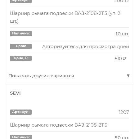
20042
Артикул:
10 шт.
Наличие:
Шарнир рычага подвески ВАЗ-2108-2115 (уп. 2
шт.)
Авторизуйтесь для просмотра дней
Срок:
620 ₽
Цена, ₽:
10 шт.
Наличие:
Авторизуйтесь для просмотра дней
Срок:
510 ₽
Цена, ₽:
Показать другие варианты
SEVI
20042
Артикул:
LADA 2108 сайлентблоки нижних рычагов
1207
Артикул:
3 шт.
Наличие:
Шарнир рычага подвески ВАЗ-2108-2115
Авторизуйтесь для просмотра дня
Срок:
50 шт.
Наличие: