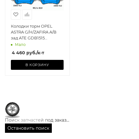
Колодки торм OPEL
ASTRA G/H/ZAFIRA A/B
зад ATE GDB1515
(+PFK442)
Мало
4 460
руб.
/к-т
В КОРЗИНУ
Поиск запчастей под заказ…
Остановить поиск