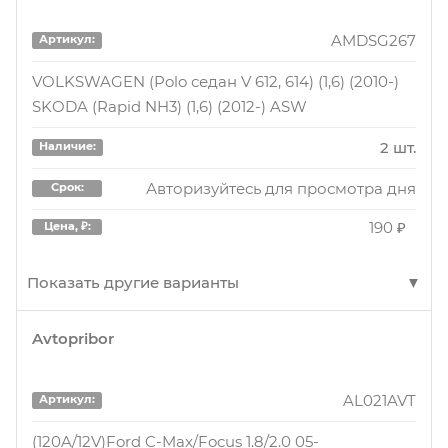
Авторизуйтесь для просмотра дня
Срок:
3096I Amt. H Citroen ZX Volcane D izq
AMDSG267
920 ₽
Цена, ₽:
Артикул:
1 шт.
Наличие:
VOLKSWAGEN (Polo седан V 612, 614) (1,6) (2010-)
SKODA (Rapid NH3) (1,6) (2012-) ASW
Авторизуйтесь для просмотра дней
15083100
Артикул:
Срок:
2880 ₽
Цена, ₽:
2 шт.
Уплотняющее кольцо, коленчатый вал
Наличие:
Авторизуйтесь для просмотра дня
4 шт.
Срок:
Наличие:
190 ₽
Цена, ₽:
Авторизуйтесь для просмотра дней
Срок:
1360 ₽
Цена, ₽:
Показать другие варианты
Avtopribor
AMDSG267
Артикул:
VOLKSWAGEN (Polo седан V 612, 614) (1,6) (2010-)
AL021AVT
Артикул:
SKODA (Rapid NH3) (1,6) (2012-) ASW
(120A/12V)Ford C-Max/Focus 1.8/2.0 05-