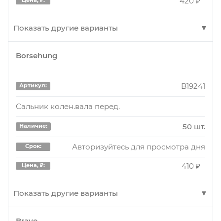
420 ₽
Показать другие варианты
Borsehung
TC2005FK
Артикул:
рем.к-кт ГРМ! цепной, cо звездочками\ Audi A3,
B19241
Артикул:
Skoda Oktavia, VW Golf/Passat 1.4/1.6 03>
Сальник колен.вала перед.
1 шт.
Наличие:
50 шт.
Наличие:
Авторизуйтесь для просмотра дня
Срок:
Авторизуйтесь для просмотра дня
Срок:
10840 ₽
Цена, ₽:
410 ₽
Цена, ₽:
Показать другие варианты
Brave