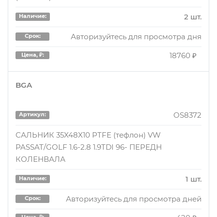
1 шт.
Наличие:
2 шт.
Наличие:
Авторизуйтесь для просмотра дня
Срок:
Авторизуйтесь для просмотра дня
Срок:
190 ₽
Цена, ₽:
18760 ₽
Цена, ₽:
BGA
OS8372
Артикул:
САЛЬНИК 35X48X10 PTFE (тефлон) VW
PASSAT/GOLF 1.6-2.8 1.9TDI 96- ПЕРЕДН
КОЛЕНВАЛА
1 шт.
Наличие:
Авторизуйтесь для просмотра дней
Срок:
Цена, ₽: