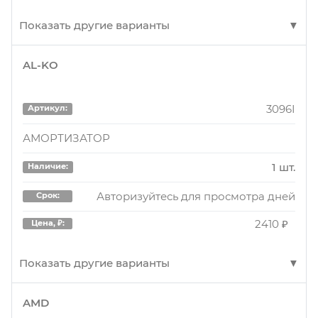
Показать другие варианты
AL-KO
15012700
Артикул:
Сальник
3096I
Артикул:
1 шт.
Наличие:
АМОРТИЗАТОР
Авторизуйтесь для просмотра дня
Срок:
1 шт.
Наличие:
730 ₽
Цена, ₽:
Авторизуйтесь для просмотра дней
Срок:
2410 ₽
Цена, ₽:
15083100
Артикул:
Уплотняющее кольцо, коленчатый вал
Показать другие варианты
50 шт.
Наличие:
AMD
3096I
Артикул: