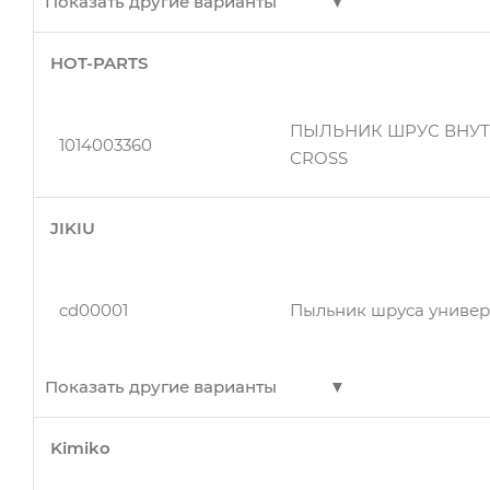
Показать другие варианты
HOT-PARTS
1014003360
ПЫЛЬНИК ШРУСа МК в
ПЫЛЬНИК ШРУС ВНУТ
1014003360
CROSS
1014003360
ПЫЛЬНИК ШРУСа МК в
JIKIU
1014003360
ПЫЛЬНИК ШРУСа МК в
cd00001
Пыльник шруса универ
Показать другие варианты
1014003360
ПЫЛЬНИК ШРУСа МК в
Kimiko
cd00001
Пыльник приводного в