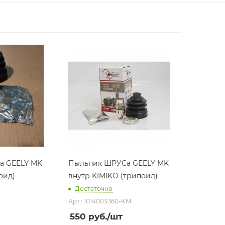
итель
(ТАЙВАНЬ
диница
а GEELY MK
Пыльник ШРУСа GEELY MK
оид)
внутр KIMIKO (трипоид)
Достаточно
Арт.: 1014003360-KM
550
руб.
/шт