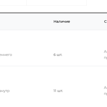
Наличие
С
А
еннего
6 шт.
п
А
нутр
11 шт.
п