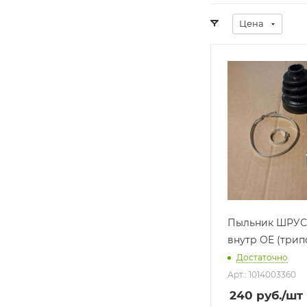
Цена
Производитель
Производ
GEELY (КИТАЙ)
KIMIKO 
(КИТАЙ))
Базовая единица
шт
Базовая е
шт
Пыльник ШРУС
внутр OE (трип
Достаточно
Арт.: 1014003360
240
руб.
/шт