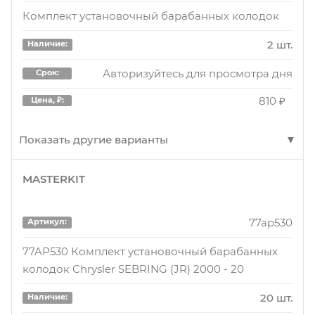
Комплект установочный барабанных колодок
2 шт.
Наличие:
Авторизуйтесь для просмотра дня
Срок:
810 ₽
Цена, ₽:
Показать другие варианты
MASTERKIT
77AP254
Артикул:
Комплект установочный барабанных колодок
77ap530
Артикул:
1 шт.
Наличие:
77AP530 Комплект установочный барабанных
колодок Chrysler SEBRING (JR) 2000 - 20
Авторизуйтесь для просмотра дня
Срок:
810 ₽
Цена, ₽:
20 шт.
Наличие: