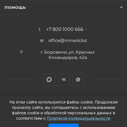
810 ₽
Цена, ₽:
ПОМОЩЬ
77AP254
Артикул:
+7 800 1000 666
Комплект установочный барабанных колодок
office@inmark.biz
Honda CIVIC VI (EJ, EK) 1995 - 2001
г. Боровичи, ул. Красных
1 шт.
Наличие:
Командиров, 42а
Авторизуйтесь для просмотра дня
Срок:
810 ₽
Цена, ₽:
77ap530
Артикул:
На этом сайте используются файлы cookie. Продолжая
просмотр сайта, вы соглашаетесь с использованием
77AP530 Комплект установочный барабанных
2026 © Продажа автозапчастей для иномарок в
файлов cookie и обработкой персональных данных в
колодок Chrysler SEBRING (JR) 2000 - 20
соответствии с
Политикой конфиденциальности
.
Новгородской области