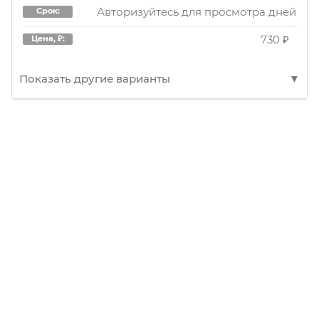
Авторизуйтесь для просмотра дней
Срок:
730 ₽
Цена, ₽:
Показать другие варианты
77AP254
Артикул:
77AP254 КОМПЛЕКТ УСТАНОВОЧНЫЙ
БАРАБАННЫХ КОЛОДОК HONDA CIVIC VI (EJ,
EK) 1995 - 2001 IXORA СКЛАД МОСКВА ЮГ
2 шт.
Наличие:
Авторизуйтесь для просмотра дня
Срок:
801.25 ₽
Цена, ₽: