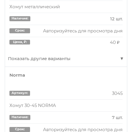
Хомут металлический
12 шт.
Наличие:
Авторизуйтесь для просмотра дня
Срок:
40 ₽
Цена, ₽:
Показать другие варианты
Norma
01ZIP304509W2
Артикул:
Хомут металлический
3045
Артикул:
12 шт.
Наличие:
Хомут 30-45 NORMA
Авторизуйтесь для просмотра дня
Срок:
7 шт.
Наличие:
50 ₽
Цена, ₽:
Авторизуйтесь для просмотра дня
Срок: