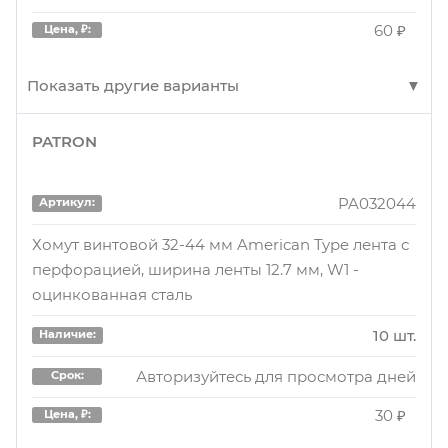
60 ₽
Цена, ₽:
01ZIP304509W2
Артикул:
Хомут металлический
Показать другие варианты
12 шт.
Наличие:
PATRON
3045
Артикул:
Авторизуйтесь для просмотра дня
Срок:
Хомут 30-45 NORMA
PA032044
50 ₽
Цена, ₽:
Артикул:
1000 шт.
Наличие:
Хомут винтовой 32-44 мм American Type лента с
перфорацией, ширина ленты 12.7 мм, W1 -
Авторизуйтесь для просмотра дня
01ZIP304509W2
Артикул:
Срок:
оцинкованная сталь
60 ₽
Цена, ₽:
ХОМУТ МЕТАЛЛИЧЕСКИЙ
10 шт.
Наличие:
12 шт.
Наличие:
Авторизуйтесь для просмотра дней
3045
Артикул:
Срок:
Авторизуйтесь для просмотра дней
Срок:
30 ₽
Цена, ₽:
Хомут 30-45 NORMA
140 ₽
Цена, ₽: