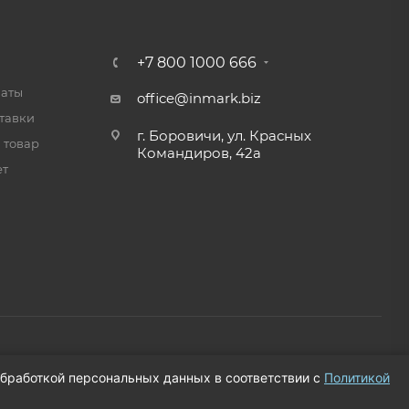
+7 800 1000 666
латы
office@inmark.biz
тавки
г. Боровичи, ул. Красных
 товар
Командиров, 42а
ет
 обработкой персональных данных в соответствии с
Политикой