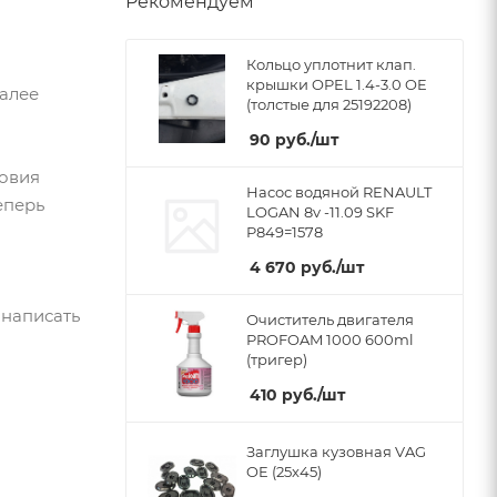
Рекомендуем
Кольцо уплотнит клап.
крышки OPEL 1.4-3.0 OE
Далее
(толстые для 25192208)
90
руб.
/шт
ловия
Насос водяной RENAULT
еперь
LOGAN 8v -11.09 SKF
P849=1578
4 670
руб.
/шт
 написать
Очиститель двигателя
PROFOAM 1000 600ml
(тригер)
410
руб.
/шт
Заглушка кузовная VAG
OE (25x45)