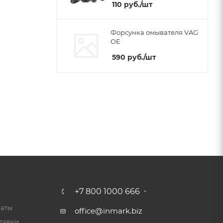
110
руб.
/шт
Форсунка омывателя VAG
OE
590
руб.
/шт
+7 800 1000 666
латы
office@inmark.biz
тавки