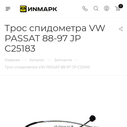
0
Трос спидометра VW
PASSAT 88-97 JP
C25183
—
—
—
Главная
Каталог
Запчасти
Трос спидометра VW PASSAT 88-97 JP C25183