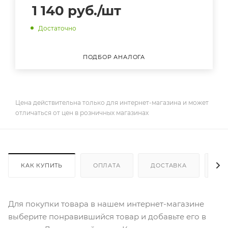
1 140
руб.
/шт
Достаточно
ПОДБОР АНАЛОГА
Цена действительна только для интернет-магазина и может
отличаться от цен в розничных магазинах
КАК КУПИТЬ
ОПЛАТА
ДОСТАВКА
ДО
Для покупки товара в нашем интернет-магазине
выберите понравившийся товар и добавьте его в