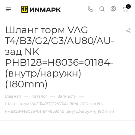
0
Шланг торм VAG
T4/B3/G2/G3/AU80/AU100
зад NK
PHB128=H8036=01184=859
(внутр/наружн)
(180mm)
—
—
—
Главная
Каталог
Запчасти
Шланг торм VAG T4/B3/G2/G3/AU80/AU100 зад NK
PHB128=H8036=01184=859949 (внутр/наружн)(180mm)