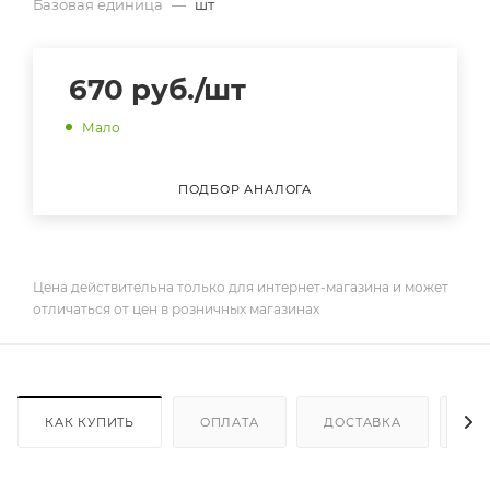
Базовая единица
—
шт
670
руб.
/шт
Мало
ПОДБОР АНАЛОГА
Цена действительна только для интернет-магазина и может
отличаться от цен в розничных магазинах
КАК КУПИТЬ
ОПЛАТА
ДОСТАВКА
ДО