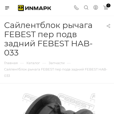
0
Сайлентблок рычага
FEBEST пер подв
задний FEBEST HAB-
033
—
—
—
Главная
Каталог
Запчасти
Сайлентблок рычага FEBEST пер подв задний FEBEST HAB-
033